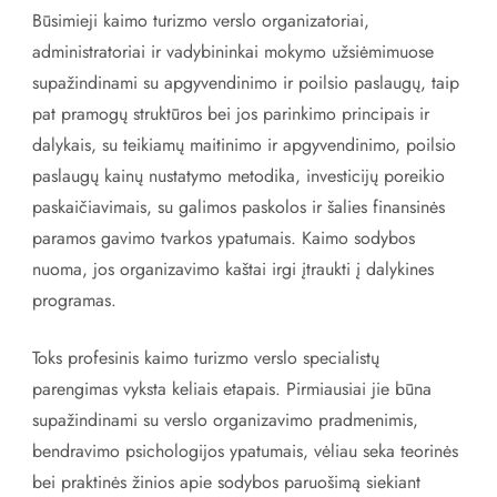
Būsimieji kaimo turizmo verslo organizatoriai,
administratoriai ir vadybininkai mokymo užsiėmimuose
supažindinami su apgyvendinimo ir poilsio paslaugų, taip
pat pramogų struktūros bei jos parinkimo principais ir
dalykais, su teikiamų maitinimo ir apgyvendinimo, poilsio
paslaugų kainų nustatymo metodika, investicijų poreikio
paskaičiavimais, su galimos paskolos ir šalies finansinės
paramos gavimo tvarkos ypatumais. Kaimo sodybos
nuoma, jos organizavimo kaštai irgi įtraukti į dalykines
programas.
Toks profesinis kaimo turizmo verslo specialistų
parengimas vyksta keliais etapais. Pirmiausiai jie būna
supažindinami su verslo organizavimo pradmenimis,
bendravimo psichologijos ypatumais, vėliau seka teorinės
bei praktinės žinios apie sodybos paruošimą siekiant