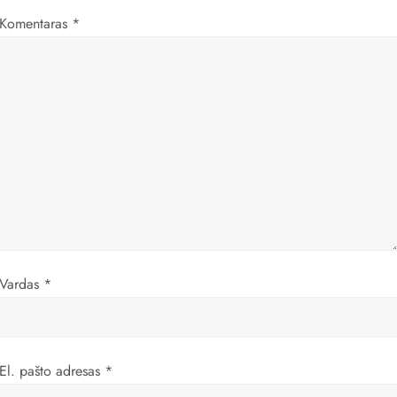
a
Komentaras
*
c
i
j
a
t
a
Vardas
*
r
p
į
El. pašto adresas
*