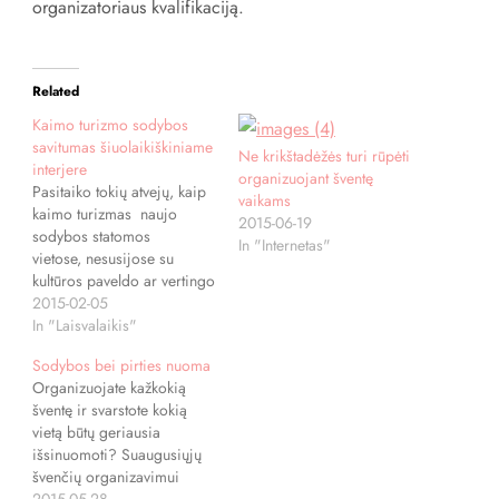
organizatoriaus kvalifikaciją.
Related
Kaimo turizmo sodybos
savitumas šiuolaikiškiniame
Ne krikštadėžės turi rūpėti
interjere
organizuojant šventę
Pasitaiko tokių atvejų, kaip
vaikams
kaimo turizmas naujo
2015-06-19
sodybos statomos
In "Internetas"
vietose, nesusijose su
kultūros paveldo ar vertingo
kraštovaizdžio apsaugos
2015-02-05
reglamentais? Koks turi būti
In "Laisvalaikis"
jų architektūrinis
Sodybos bei pirties nuoma
charakteris? Kokiomis
Organizuojate kažkokią
priemonėmis jį reikia kurti?
šventę ir svarstote kokią
Nelengvas klausimas.
vietą būtų geriausia
Nesuvaržyta specialiais
išsinuomoti? Suaugusiųjų
reikalavimais kūrybinė
švenčių organizavimui
laisvė dažnai gali painioti.
dažniausiai pasirenkamas
2015-05-28