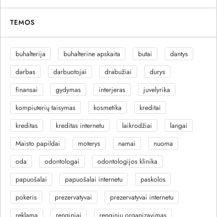
TEMOS
buhalterija
buhalterine apskaita
butai
dantys
darbas
darbuotojai
drabužiai
durys
finansai
gydymas
interjeras
juvelyrika
kompiuterių taisymas
kosmetika
kreditai
kreditas
kreditas internetu
laikrodžiai
langai
Maisto papildai
moterys
namai
nuoma
oda
odontologai
odontologijos klinika
papuošalai
papuošalai internetu
paskolos
pokeris
prezervatyvai
prezervatyvai internetu
reklama
renginiai
renginių organizavimas