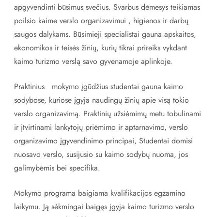
apgyvendinti būsimus svečius. Svarbus dėmesys teikiamas
poilsio kaime verslo organizavimui , higienos ir darbų
saugos dalykams. Būsimieji specialistai gauna apskaitos,
ekonomikos ir teisės žinių, kurių tikrai prireiks vykdant
kaimo turizmo verslą savo gyvenamoje aplinkoje.
Praktinius mokymo įgūdžius studentai gauna kaimo
sodybose, kuriose įgyja naudingų žinių apie visą tokio
verslo organizavimą. Praktinių užsiėmimų metu tobulinami
ir įtvirtinami lankytojų priėmimo ir aptarnavimo, verslo
organizavimo įgyvendinimo principai, Studentai domisi
nuosavo verslo, susijusio su kaimo sodybų nuoma, jos
galimybėmis bei specifika.
Mokymo programa baigiama kvalifikacijos egzamino
laikymu. Ją sėkmingai baigęs įgyja kaimo turizmo verslo