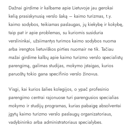
Dažnai girdime ir kalbame apie Lietuvoje jau gerokai
kelią prasiskynusią verslo šaką – kaimo turizmas, t.y.
kaimo sodybos, teikiamas paslaugas, jų kiekybę ir kokybę,
taip pat ir apie problemas, su kuriomis susiduria
verslininkai, užsiimantys turimos kaimo sodybos nuoma
arba irengtos lietuviškos pirties nuomair ne tik. Tačiau
mažai girdime kalbų apie kaimo turizmo verslo specialistų
parengimą, galimas studijas, mokymo įstaigas, kurios
paruoštų tokio gana specifinio verslo žinovus.
Visgi, kai kurios šalies kolegijos, o ypač profesinio
parengimo centrai rajonuose turi parengusios specialias
mokymo ir studijų programas, kurias pabaigę absolventai
įgytų kaimo turizmo verslo paslaugų organizatoriaus,
vadybininko arba administratoriaus specialybes.