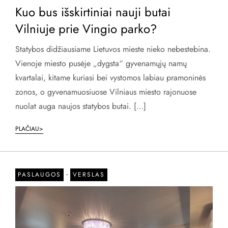
Kuo bus išskirtiniai nauji butai
Vilniuje prie Vingio parko?
Statybos didžiausiame Lietuvos mieste nieko nebestebina.
Vienoje miesto pusėje „dygsta“ gyvenamųjų namų
kvartalai, kitame kuriasi bei vystomos labiau pramoninės
zonos, o gyvenamuosiuose Vilniaus miesto rajonuose
nuolat auga naujos statybos butai. […]
PLAČIAU>
-
PASLAUGOS
VERSLAS