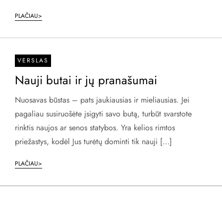
PLAČIAU>
VERSLAS
Nauji butai ir jų pranašumai
Nuosavas būstas – pats jaukiausias ir mieliausias. Jei
pagaliau susiruošėte įsigyti savo butą, turbūt svarstote
rinktis naujos ar senos statybos. Yra kelios rimtos
priežastys, kodėl Jus turėtų dominti tik nauji […]
PLAČIAU>