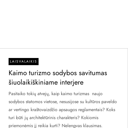
LAISVALAIKIS
Kaimo turizmo sodybos savitumas
šiuolaikiškiniame interjere
Pasitaiko tokių atvejų, kaip kaimo turizmas naujo
sodybos statomos vietose, nesusijose su kultūros paveldo
ar vertingo kraštovaizdžio apsaugos reglamentais? Koks
turi būti jų architektūrinis charakteris? Kokiomis
priemonėmis jį reikia kurti? Nelengvas klausimas.