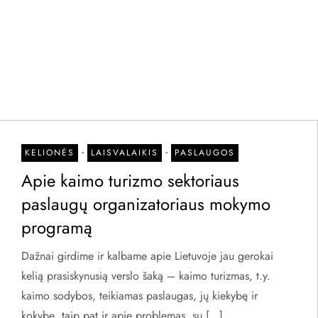
-
-
KELIONĖS
LAISVALAIKIS
PASLAUGOS
Apie kaimo turizmo sektoriaus
paslaugų organizatoriaus mokymo
programą
Dažnai girdime ir kalbame apie Lietuvoje jau gerokai
kelią prasiskynusią verslo šaką – kaimo turizmas, t.y.
kaimo sodybos, teikiamas paslaugas, jų kiekybę ir
kokybę, taip pat ir apie problemas, su […]