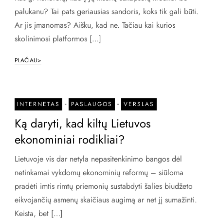
palukanu? Tai pats geriausias sandoris, koks tik gali būti.
Ar jis įmanomas? Aišku, kad ne. Tačiau kai kurios
skolinimosi platformos […]
PLAČIAU>
-
-
INTERNETAS
PASLAUGOS
VERSLAS
Ką daryti, kad kiltų Lietuvos
ekonominiai rodikliai?
Lietuvoje vis dar netyla nepasitenkinimo bangos dėl
netinkamai vykdomų ekonominių reformų – siūloma
pradėti imtis rimtų priemonių sustabdyti šalies biudžeto
eikvojančių asmenų skaičiaus augimą ar net jį sumažinti.
Keista, bet […]