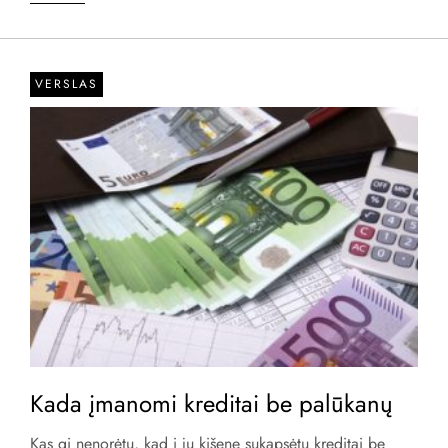
VERSLAS
Kada įmanomi kreditai be palūkanų
Kas gi nenorėtų, kad į jų kišenę sukapsėtų kreditai be