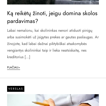
Ką reikėtų žinoti, jeigu domina skolos
pardavimas?
Labai nemalonu, kai skolininkas nenori atiduoti pinigų
arba susimokėti už įsigytas prekes ar gautas paslaugas. Ar
žinojote, kad labai dažnai piktybiškai atsakomybės
vengiantys skolininkai taip ir lieka neatsiskaitę, nes
kreditorius […]
PLAČIAU>
VERSLAS