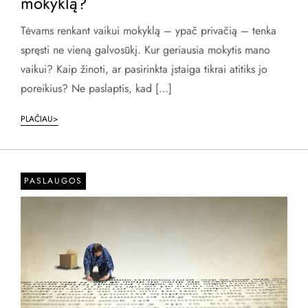
mokyklą?
Tėvams renkant vaikui mokyklą – ypač privačią – tenka
spręsti ne vieną galvosūkį. Kur geriausia mokytis mano
vaikui? Kaip žinoti, ar pasirinkta įstaiga tikrai atitiks jo
poreikius? Ne paslaptis, kad […]
PLAČIAU>
PASLAUGOS