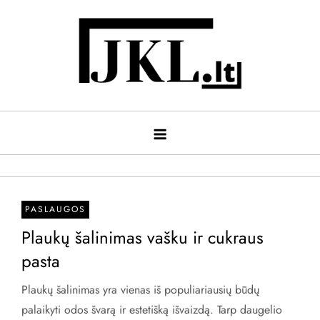
Skip
to
content
jkl.lt
Gyvenimo ir būdo žurnalas
PASLAUGOS
Plaukų šalinimas vašku ir cukraus
pasta
Plaukų šalinimas yra vienas iš populiariausių būdų
palaikyti odos švarą ir estetišką išvaizdą. Tarp daugelio