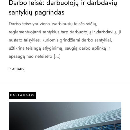
Darbo teisė: darbuotojų ir darbdavių
santykių pagrindas
Darbo teise yra viena svarbiausių teisės sričių,
reglamentuojanti santykius tarp darbuotojų ir darbdavių. Ji
nustato taisykles, kuriomis grindžiami darbo santykiai,
užtikrina teisingą atlyginimą, saugią darbo aplinką ir
apsaugą nuo neteisėto […]
PLAČIAU>
PASLAUGOS