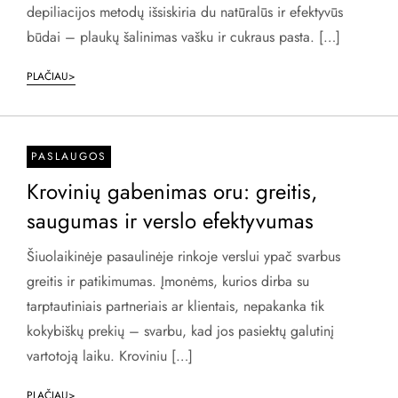
depiliacijos metodų išsiskiria du natūralūs ir efektyvūs
būdai – plaukų šalinimas vašku ir cukraus pasta. […]
PLAČIAU>
PASLAUGOS
Krovinių gabenimas oru: greitis,
saugumas ir verslo efektyvumas
Šiuolaikinėje pasaulinėje rinkoje verslui ypač svarbus
greitis ir patikimumas. Įmonėms, kurios dirba su
tarptautiniais partneriais ar klientais, nepakanka tik
kokybiškų prekių – svarbu, kad jos pasiektų galutinį
vartotoją laiku. Kroviniu […]
PLAČIAU>