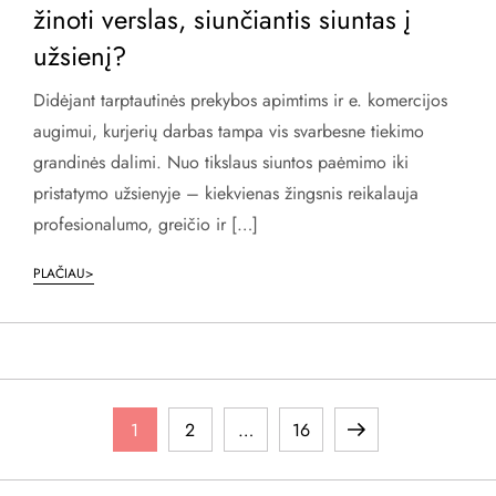
žinoti verslas, siunčiantis siuntas į
užsienį?
Didėjant tarptautinės prekybos apimtims ir e. komercijos
augimui, kurjerių darbas tampa vis svarbesne tiekimo
grandinės dalimi. Nuo tikslaus siuntos paėmimo iki
pristatymo užsienyje – kiekvienas žingsnis reikalauja
profesionalumo, greičio ir […]
PLAČIAU>
Į
Page
Page
Page
Next
1
2
…
16
r
page