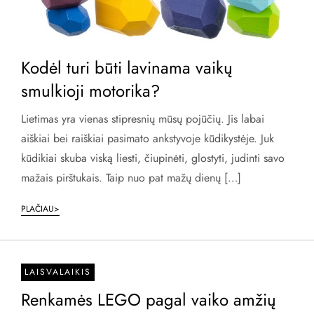
Kodėl turi būti lavinama vaikų
smulkioji motorika?
Lietimas yra vienas stipresnių mūsų pojūčių. Jis labai
aiškiai bei raiškiai pasimato ankstyvoje kūdikystėje. Juk
kūdikiai skuba viską liesti, čiupinėti, glostyti, judinti savo
mažais pirštukais. Taip nuo pat mažų dienų […]
PLAČIAU>
LAISVALAIKIS
Renkamės LEGO pagal vaiko amžių