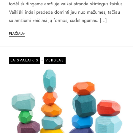
todėl skirtingame amžiuje vaikai atranda skirtingus žaislus.
Vaikiški indai pradeda dominti jau nuo mažumės, tačiau
su amžiumi keičiasi jų formos, sudėtingumas. […]
PLAČIAU>
-
LAISVALAIKIS
VERSLAS