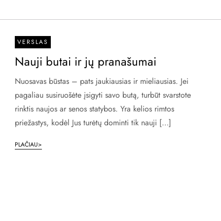
VERSLAS
Nauji butai ir jų pranašumai
Nuosavas būstas – pats jaukiausias ir mieliausias. Jei
pagaliau susiruošėte įsigyti savo butą, turbūt svarstote
rinktis naujos ar senos statybos. Yra kelios rimtos
priežastys, kodėl Jus turėtų dominti tik nauji […]
PLAČIAU>