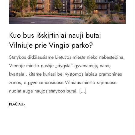
Kuo bus išskirtiniai nauji butai
Vilniuje prie Vingio parko?
Statybos didžiausiame Lietuvos mieste nieko nebestebina.
Vienoje miesto pusėje „dygsta“ gyvenamųjų namų
kvartalai, kitame kuriasi bei vystomos labiau pramoninės
zonos, o gyvenamuosiuose Vilniaus miesto rajonuose
nuolat auga naujos statybos butai. […]
PLAČIAU>