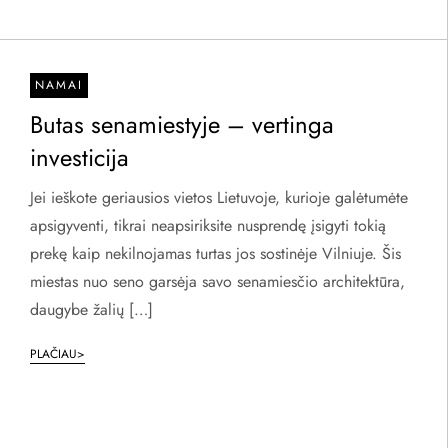
NAMAI
Butas senamiestyje – vertinga
investicija
Jei ieškote geriausios vietos Lietuvoje, kurioje galėtumėte
apsigyventi, tikrai neapsiriksite nusprendę įsigyti tokią
prekę kaip nekilnojamas turtas jos sostinėje Vilniuje. Šis
miestas nuo seno garsėja savo senamiesčio architektūra,
daugybe žalių […]
PLAČIAU>