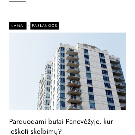
-
NAMAI
PASLAUGOS
Parduodami butai Panevėžyje, kur
ieškoti skelbimų?