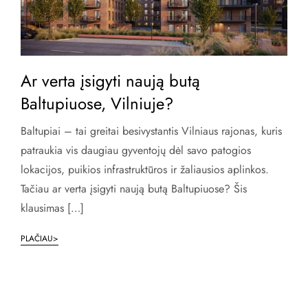
Ar verta įsigyti naują butą
Baltupiuose, Vilniuje?
Baltupiai – tai greitai besivystantis Vilniaus rajonas, kuris
patraukia vis daugiau gyventojų dėl savo patogios
lokacijos, puikios infrastruktūros ir žaliausios aplinkos.
Tačiau ar verta įsigyti naują butą Baltupiuose? Šis
klausimas […]
PLAČIAU>