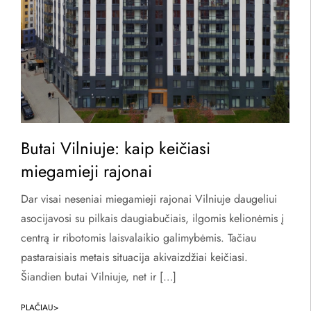
Butai Vilniuje: kaip keičiasi
miegamieji rajonai
Dar visai neseniai miegamieji rajonai Vilniuje daugeliui
asocijavosi su pilkais daugiabučiais, ilgomis kelionėmis į
centrą ir ribotomis laisvalaikio galimybėmis. Tačiau
pastaraisiais metais situacija akivaizdžiai keičiasi.
Šiandien butai Vilniuje, net ir […]
PLAČIAU>