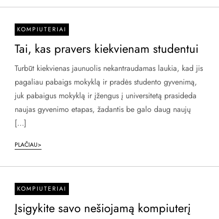
KOMPIUTERIAI
Tai, kas pravers kiekvienam studentui
Turbūt kiekvienas jaunuolis nekantraudamas laukia, kad jis
pagaliau pabaigs mokyklą ir pradės studento gyvenimą,
juk pabaigus mokyklą ir įžengus į universitetą prasideda
naujas gyvenimo etapas, žadantis be galo daug naujų
[…]
PLAČIAU>
KOMPIUTERIAI
Įsigykite savo nešiojamą kompiuterį