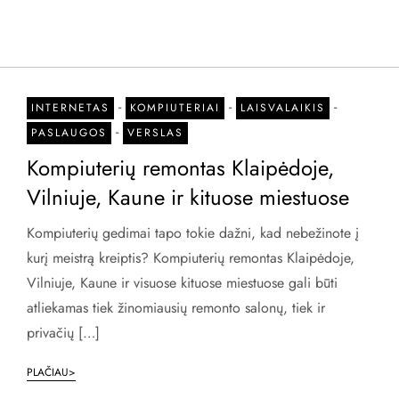
-
-
-
INTERNETAS
KOMPIUTERIAI
LAISVALAIKIS
-
PASLAUGOS
VERSLAS
Kompiuterių remontas Klaipėdoje,
Vilniuje, Kaune ir kituose miestuose
Kompiuterių gedimai tapo tokie dažni, kad nebežinote į
kurį meistrą kreiptis? Kompiuterių remontas Klaipėdoje,
Vilniuje, Kaune ir visuose kituose miestuose gali būti
atliekamas tiek žinomiausių remonto salonų, tiek ir
privačių […]
PLAČIAU>