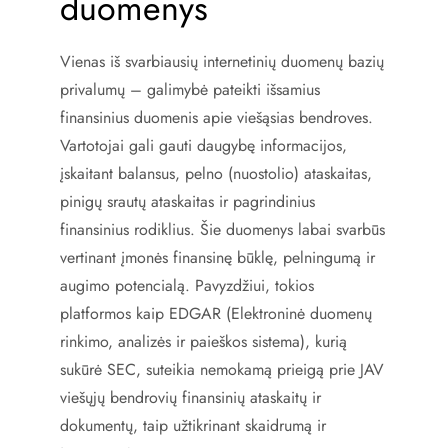
duomenys
Vienas iš svarbiausių internetinių duomenų bazių
privalumų – galimybė pateikti išsamius
finansinius duomenis apie viešąsias bendroves.
Vartotojai gali gauti daugybę informacijos,
įskaitant balansus, pelno (nuostolio) ataskaitas,
pinigų srautų ataskaitas ir pagrindinius
finansinius rodiklius. Šie duomenys labai svarbūs
vertinant įmonės finansinę būklę, pelningumą ir
augimo potencialą. Pavyzdžiui, tokios
platformos kaip EDGAR (Elektroninė duomenų
rinkimo, analizės ir paieškos sistema), kurią
sukūrė SEC, suteikia nemokamą prieigą prie JAV
viešųjų bendrovių finansinių ataskaitų ir
dokumentų, taip užtikrinant skaidrumą ir