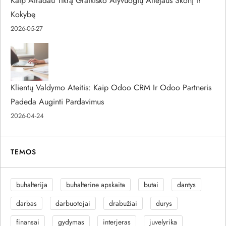
Kaip Atradau Tikrą Graikiško Alyvuogių Aliejaus Skonį Ir
Kokybę
2026-05-27
Klientų Valdymo Ateitis: Kaip Odoo CRM Ir Odoo Partneris
Padeda Auginti Pardavimus
2026-04-24
TEMOS
buhalterija
buhalterine apskaita
butai
dantys
darbas
darbuotojai
drabužiai
durys
finansai
gydymas
interjeras
juvelyrika