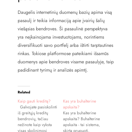
Daugelis internetinių duomenų bazių apima visą
pasaulį ir teikia informaciją apie įvairių šalių
viešąsias bendroves. Ši pasaulinė perspektyva
yra neįkainojama investuotojams, norintiems
diversifikuoti savo portfelį arba ištirti tarptautines
rinkas. Tokiose platformose pateikiami išsamūs
duomenys apie bendroves visame pasaulyje, taip
padidinant tyrimų ir analizės apimtį.
Related
Kaip gauti kreditą?
Kas yra buhalterine
Galvojate pasiskolinti
apskaita?
iš greitųjų kreditų
Kas yra buhalterine
bendrovių, tačiau
apskaita? Buhalterine
nežinote kaip vyksta
apskaita - tai sistema,
visas skolinimosi
skirta grupuoti,