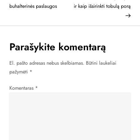
a
buhalterinės paslaugos
ir kaip išsirinkti tobulą porą
v
i
Parašykite komentarą
g
a
El. pašto adresas nebus skelbiamas.
Būtini laukeliai
pažymėti
*
c
Komentaras
*
i
j
a
t