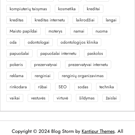
kompiuterių taisymas
kosmetika
kreditai
kreditas
kreditas internetu
laikrodžiai
langai
Maisto papildai
moterys
namai
nuoma
oda
odontologai
odontologijos klinika
papuošalai
papuošalai internetu
paskolos
pokeris
prezervatyvai
prezervatyvai internetu
reklama
renginiai
renginių organizavimas
rinkodara
rūbai
SEO
sodas
technika
vaikai
vestuvės
virtuvė
šildymas
žaislai
Copyright © 2024 Blog Storm by
Kantipur Themes
. All