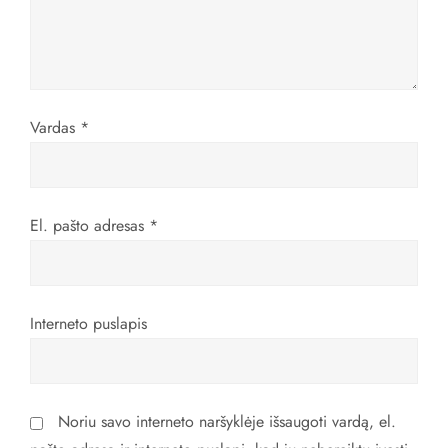
a
r
p
Vardas
*
į
r
El. pašto adresas
*
a
š
Interneto puslapis
ų
Noriu savo interneto naršyklėje išsaugoti vardą, el.