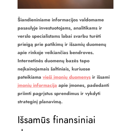
Šiandieniniame informacijos valdomame
pasaulyje investuotojams, analitikams ir
verslo specialistams labai svarbu turėti
prieigą prie patikimų ir išsamių duomenų
apie rinkoje veikiančias bendroves.
Internetinės duomenų bazės tapo
neįkainojamais šaltiniais, kuriuose
pateikiama
vieši įmonių duomenys
ir išsami
įmonių informacija
apie įmones, padedanti
priimti pagrįstus sprendimus ir vykdyti
strateginį planavimą.
Išsamūs finansiniai