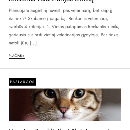
Planuojate augintinį nuvesti pas veterinarą, bet kaip jį
išsirinkti? Skubame į pagalbą. Renkantis veterinarą,
svarbūs 4 kriterijai. 1. Vietos patogumas Renkantis kliniką
geriausia susirasti vietinį veterinarijos gydytoją. Pasirinkę
netoli jūsų […]
PLAČIAU>
PASLAUGOS