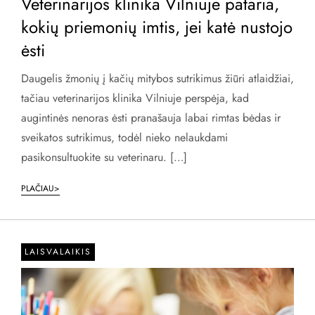
Veterinarijos klinika Vilniuje pataria,
kokių priemonių imtis, jei katė nustojo
ėsti
Daugelis žmonių į kačių mitybos sutrikimus žiūri atlaidžiai,
tačiau veterinarijos klinika Vilniuje perspėja, kad
augintinės nenoras ėsti pranašauja labai rimtas bėdas ir
sveikatos sutrikimus, todėl nieko nelaukdami
pasikonsultuokite su veterinaru. […]
PLAČIAU>
LAISVALAIKIS