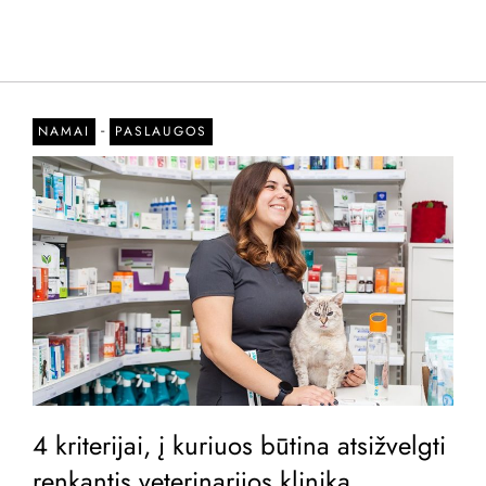
-
NAMAI
PASLAUGOS
4 kriterijai, į kuriuos būtina atsižvelgti
renkantis veterinarijos kliniką