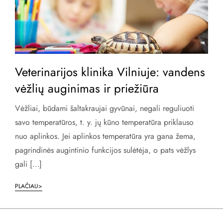
Veterinarijos klinika Vilniuje: vandens
vėžlių auginimas ir priežiūra
Vėžliai, būdami šaltakraujai gyvūnai, negali reguliuoti
savo temperatūros, t. y. jų kūno temperatūra priklauso
nuo aplinkos. Jei aplinkos temperatūra yra gana žema,
pagrindinės augintinio funkcijos sulėtėja, o pats vėžlys
gali […]
PLAČIAU>