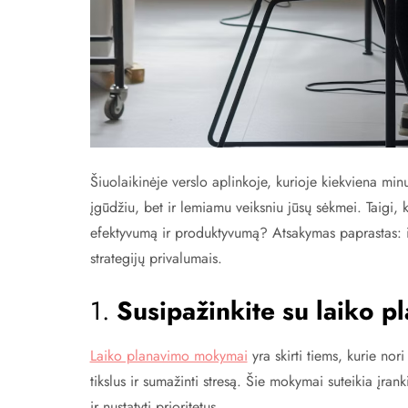
Šiuolaikinėje verslo aplinkoje, kurioje kiekviena mi
įgūdžiu, bet ir lemiamu veiksniu jūsų sėkmei. Taigi,
efektyvumą ir produktyvumą? Atsakymas paprastas: i
strategijų privalumais.
1.
Susipažinkite su laiko 
Laiko planavimo mokymai
yra skirti tiems, kurie nori
tikslus ir sumažinti stresą. Šie mokymai suteikia įran
ir nustatyti prioritetus.