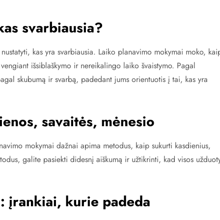
 kas svarbiausia?
ai nustatyti, kas yra svarbiausia. Laiko planavimo mokymai moko, kai
 vengiant išsiblaškymo ir nereikalingo laiko švaistymo. Pagal
pagal skubumą ir svarbą, padedant jums orientuotis į tai, kas yra
ienos, savaitės, mėnesio
lanavimo mokymai dažnai apima metodus, kaip sukurti kasdienius,
odus, galite pasiekti didesnį aiškumą ir užtikrinti, kad visos užduot
: įrankiai, kurie padeda