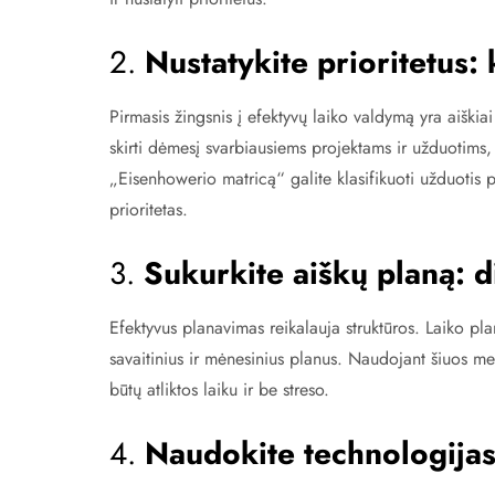
2.
Nustatykite prioritetus:
Pirmasis žingsnis į efektyvų laiko valdymą yra aiški
skirti dėmesį svarbiausiems projektams ir užduotims,
„Eisenhowerio matricą“ galite klasifikuoti užduotis 
prioritetas.
3.
Sukurkite aiškų planą: d
Efektyvus planavimas reikalauja struktūros. Laiko p
savaitinius ir mėnesinius planus. Naudojant šiuos met
būtų atliktos laiku ir be streso.
4.
Naudokite technologijas