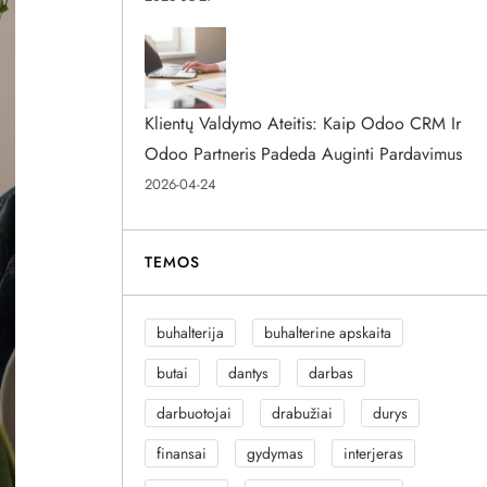
Klientų Valdymo Ateitis: Kaip Odoo CRM Ir
Odoo Partneris Padeda Auginti Pardavimus
2026-04-24
TEMOS
buhalterija
buhalterine apskaita
butai
dantys
darbas
darbuotojai
drabužiai
durys
finansai
gydymas
interjeras