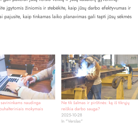
e įgytomis žiniomis ir stebėkite, kaip jūsų darbo efektyvumas ir
i pajusite, kaip tinkamas laiko planavimas gali tapti jūsų sėkmės
 savininkams naudinga
Ne tik šalmas ir pirštinės: ką iš tikrųjų
buhalteriniais mokymais
reiškia darbo sauga?
2025-10-28
In "Verslas"