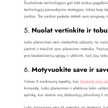
Šiuolaikinės technologijos gali būti puikus pagalbi
technologijų panaudojimo strategijas, tokias kaip 
įrankiai. Šie įrankiai padeda stebėti savo progresą ir 
5.
Nuolat vertinkite ir tob
Laiko planavimas nėra vienkartinė užduotis, tai nuo
įvertinti ir tobulinti savo planavimo metodus. Pasiruoš
prie besikeičiančių sąlygų ir užtikrinti, kad jūsų laiko
6.
Motyvuokite save ir sa
Vienas iš svarbiausių aspektų, kurį
išmoksite laiko 
komandą. Laiko planavimas ir efektyvus laiko valdym
aplinką, kuri skatina visų darbuotojų įsitraukimą ir no
Laiko planavimas nėra tik metodas; tai strategija, kur