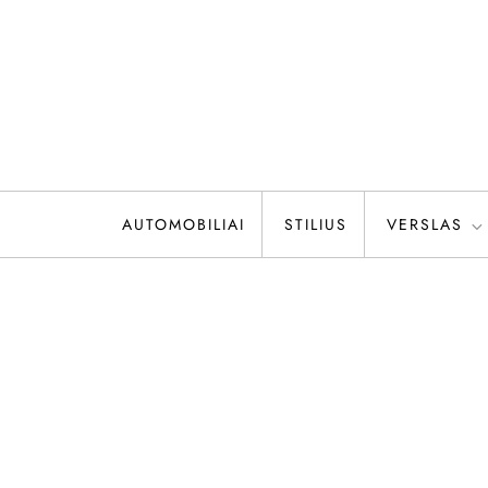
Skip
to
content
jkl.lt
Gyvenimo ir būdo žurnalas
AUTOMOBILIAI
STILIUS
VERSLAS