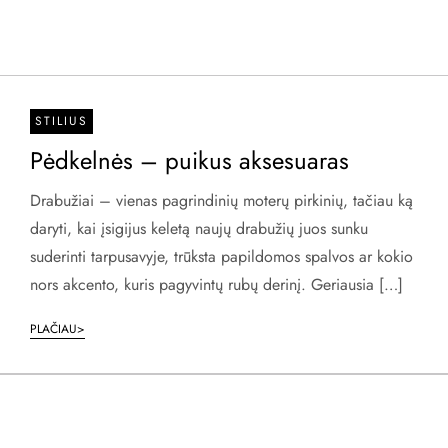
STILIUS
Pėdkelnės – puikus aksesuaras
Drabužiai – vienas pagrindinių moterų pirkinių, tačiau ką
daryti, kai įsigijus keletą naujų drabužių juos sunku
suderinti tarpusavyje, trūksta papildomos spalvos ar kokio
nors akcento, kuris pagyvintų rubų derinį. Geriausia […]
PLAČIAU>