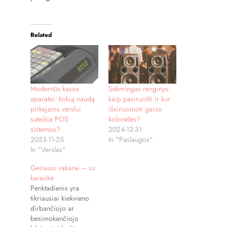
Related
Modernūs kasos
Sėkmingas renginys:
aparatai: kokią naudą
kaip pasiruošti ir kur
pirkėjams verslui
išsinuomoti garso
suteikia POS
kolonėles?
sistemos?
2024-12-31
2023-11-25
In "Paslaugos"
In "Verslas"
Geriausi vakarai – su
karaoke
Penktadienis yra
tikriausiai kiekvieno
dirbančiojo ar
besimokančiojo