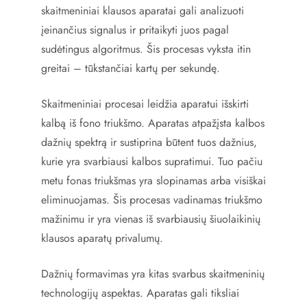
skaitmeniniai klausos aparatai gali analizuoti
įeinančius signalus ir pritaikyti juos pagal
sudėtingus algoritmus. Šis procesas vyksta itin
greitai – tūkstančiai kartų per sekundę.
Skaitmeniniai procesai leidžia aparatui išskirti
kalbą iš fono triukšmo. Aparatas atpažįsta kalbos
dažnių spektrą ir sustiprina būtent tuos dažnius,
kurie yra svarbiausi kalbos supratimui. Tuo pačiu
metu fonas triukšmas yra slopinamas arba visiškai
eliminuojamas. Šis procesas vadinamas triukšmo
mažinimu ir yra vienas iš svarbiausių šiuolaikinių
klausos aparatų privalumų.
Dažnių formavimas yra kitas svarbus skaitmeninių
technologijų aspektas. Aparatas gali tiksliai