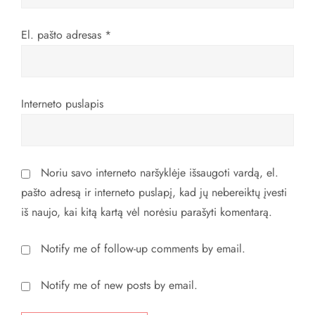
į
r
El. pašto adresas
*
a
š
Interneto puslapis
ų
Noriu savo interneto naršyklėje išsaugoti vardą, el.
pašto adresą ir interneto puslapį, kad jų nebereiktų įvesti
iš naujo, kai kitą kartą vėl norėsiu parašyti komentarą.
Notify me of follow-up comments by email.
Notify me of new posts by email.