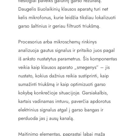
tiesiogiai paveiks galutinį garso rezultatą.
Daugelis šiuolaikinių klausos aparatų turi net
kelis mikrofonus, kurie leidžia tiksliau lokalizuoti
garso šaltinius ir geriau filtruoti triukšmą.
Procesorius arba mikroschemų rinkinys
analizuoja gautus signalus ir pritaiko juos pagal
iš anksto nustatytus parametrus. Šis komponentas
veikia kaip klausos aparato „smegenys” – jis
nustato, kokius dažnius reikia sustiprinti, kaip
sumažinti triukšmą ir kaip optimizuoti garso
kokybę konkrečioje situacijoje. Garsiakalbis,
kartais vadinamas imtuvu, paverčia apdorotus
elektrinius signalus atgal į garso bangas ir
perduoda jas į ausų kanalą.
Maitinimo elementas, paprastai labai maža