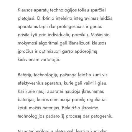
Klausos aparatų technologijos toliau sparčiai
plėtojasi. Dirbtinio intelekto integravimas leidžia
aparatams tapti dar protingesniais ir geriau
prisitaikyti prie individualių poreikių. Mašininio
mokymosi algoritmai gali išanalizuoti klausos
įpročius ir optimizuoti garso apdorojimą
kiekvienam vartotojui.
Baterijų technologijų pažanga leidžia kurti vis
efektyvesnius aparatus, kurie gali veikti ilgiau.
Kai kurie nauji aparatai naudoja įkraunamas
baterijas, kurios eliminuoja poreikį reguliariai
keisti mažas baterijas. Belaidžio įkrovimo
technologijos padaro šį procesą dar patogesniu.
Nanotechnologijų plėtra gali leisti sukurti dar