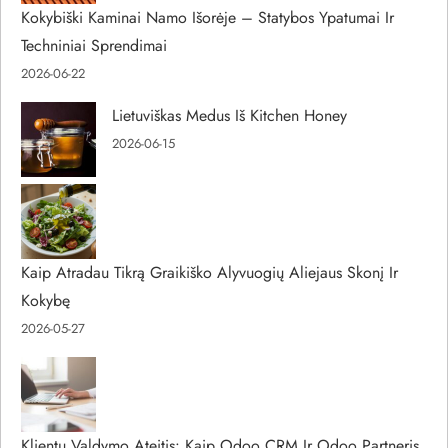
Kokybiški Kaminai Namo Išorėje – Statybos Ypatumai Ir
Techniniai Sprendimai
2026-06-22
Lietuviškas Medus Iš Kitchen Honey
2026-06-15
Kaip Atradau Tikrą Graikiško Alyvuogių Aliejaus Skonį Ir
Kokybę
2026-05-27
Klientų Valdymo Ateitis: Kaip Odoo CRM Ir Odoo Partneris