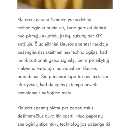
Klausos aparatai šiandien yra sudėtingi
technologiniai prietaisai, kurie gerokai skiriasi
nuo pirmųjų akustinių įtaisų, sukurtų dar XIX
amžiuje. Šiuolaikiniai klausos aparatai naudoja
pažangiausias skaitmenines technologijas, kad
ne tik sustiprinti garso signalą, bet ir pritaikyti jį
kiekvieno vartotojo individualiam klausos
praradimui. Šie prietaisai tapo tokiais mažais ir
efektyviais, kad daugelis jų tampa beveik
nematomais nešiojimo metu.
Klausos aparatų plėtra per pastaruosius
dešimtmečius buvo itin sparti. Nuo paprastų
analoginių stiprintuvų technologijos pažengė iki