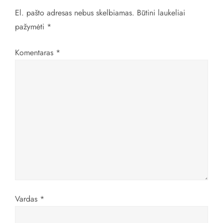
a
El. pašto adresas nebus skelbiamas.
Būtini laukeliai
pažymėti
*
c
Komentaras
*
i
j
a
t
a
r
p
Vardas
*