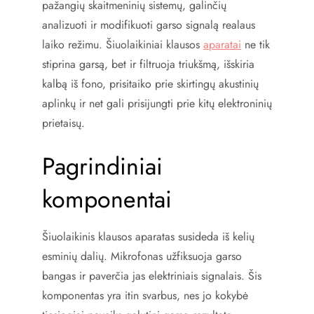
pažangių skaitmeninių sistemų, galinčių
analizuoti ir modifikuoti garso signalą realaus
laiko režimu. Šiuolaikiniai klausos
aparatai
ne tik
stiprina garsą, bet ir filtruoja triukšmą, išskiria
kalbą iš fono, prisitaiko prie skirtingų akustinių
aplinkų ir net gali prisijungti prie kitų elektroninių
prietaisų.
Pagrindiniai
komponentai
Šiuolaikinis klausos aparatas susideda iš kelių
esminių dalių. Mikrofonas užfiksuoja garso
bangas ir paverčia jas elektriniais signalais. Šis
komponentas yra itin svarbus, nes jo kokybė