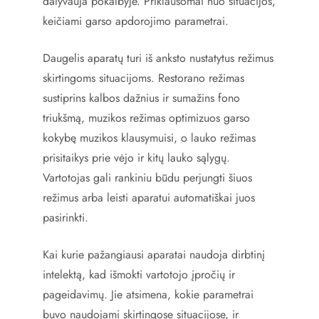
dalyvauja pokalbyje. Priklausomai nuo situacijos,
keičiami garso apdorojimo parametrai.
Daugelis aparatų turi iš anksto nustatytus režimus
skirtingoms situacijoms. Restorano režimas
sustiprins kalbos dažnius ir sumažins fono
triukšmą, muzikos režimas optimizuos garso
kokybę muzikos klausymuisi, o lauko režimas
prisitaikys prie vėjo ir kitų lauko sąlygų.
Vartotojas gali rankiniu būdu perjungti šiuos
režimus arba leisti aparatui automatiškai juos
pasirinkti.
Kai kurie pažangiausi aparatai naudoja dirbtinį
intelektą, kad išmokti vartotojo įpročių ir
pageidavimų. Jie atsimena, kokie parametrai
buvo naudojami skirtingose situacijose, ir