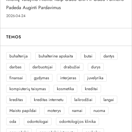
Padeda Auginti Pardavimus
2026-04-24
TEMOS
buhalterija
buhalterine apskaita
butai
dantys
darbas
darbuotojai
drabužiai
durys
finansai
gydymas
interjeras
juvelyrika
kompiuterių taisymas
kosmetika
kreditai
kreditas
kreditas internetu
laikrodžiai
langai
Maisto papildai
moterys
namai
nuoma
oda
odontologai
odontologijos klinika