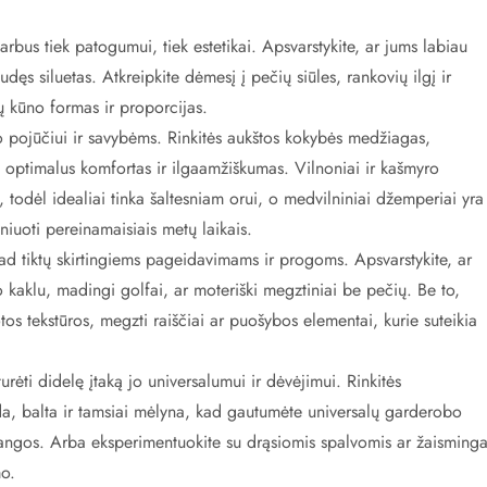
bus tiek patogumui, tiek estetikai. Apsvarstykite, ar jums labiau
udęs siluetas. Atkreipkite dėmesį į pečių siūles, rankovių ilgį ir
ų kūno formas ir proporcijas.
 pojūčiui ir savybėms. Rinkitės aukštos kokybės medžiagas,
 optimalus komfortas ir ilgaamžiškumas. Vilnoniai ir kašmyro
, todėl idealiai tinka šaltesniam orui, o medvilniniai džemperiai yra
sniuoti pereinamaisiais metų laikais.
 kad tiktų skirtingiems pageidavimams ir progoms. Apsvarstykite, ar
o kaklu, madingi golfai, ar moteriški megztiniai be pečių. Be to,
tos tekstūros, megzti raiščiai ar puošybos elementai, kurie suteikia
urėti didelę įtaką jo universalumui ir dėvėjimui. Rinkitės
oda, balta ir tamsiai mėlyna, kad gautumėte universalų garderobo
rangos. Arba eksperimentuokite su drąsiomis spalvomis ar žaisminga
mo.