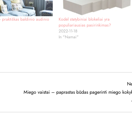
praktiškas baldinio audinio
Kodėl statybiniai blokeliai yra
populiariausias pasirinkimas?
2022-11-18
In "Namai"
Ne
Miego vaistai – paprastas būdas pagerinti miego koky