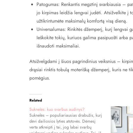
Patogumas: Renkantis megztinį svarbiausia – pato
jo kirpimas leidžia lengvai judėti. Atsižvelkite į
užtikrintumėte maksimalų komfortą visą dieną.
Universalumas: Rinkitės džemperį, kurį lengvai gali
Ieškokite tokių, kuriuos galima pasipuošti arba p
išnaudoti maksimaliai.
Atsižvelgdami į šiuos pagrindinius veiksnius – kirpim
drąsiai rinktis tobulą moterišką džemperį, kuris ne ti
pomėgius.
Related
Suknelės: kuo svarbus audinys?
Suknelės – populiariausias drabužis, kurį
dėvi dailiosios lyties atstovės. Dėmesį
verta atkreipti į tai, jog labai svarbų
vaidmenį vadina sukneles audinys. Tai, iš