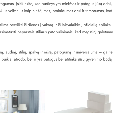
gumas. Įsitikinkite, kad audinys yra minkštas ir patogus jūsų odai,
 tokius veiksnius kaip niežėjimas, pralaidumas orui ir tamprumas, kad
ma pervilkti iš dienos į vakarą ir iš laisvalaikio į oficialią aplinką.
asimatuoti paprastais stiliaus patobulinimais, kad megztinį galėtumė
ą, audinį, stilių, spalvą ir raštą, patogumą ir universalumą – galite
k puikiai atrodo, bet ir yra patogus bei atitinka jūsų gyvenimo būdą 