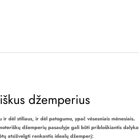
riškus džemperius
 ir dėl stiliaus, ir dėl patogumo, ypač vėsesniais mėnesiais.
oteriškų džemperių pasaulyje gali būti pribloškiantis dalyka
kėtų atsižvelgti renkantis idealų džemperį: