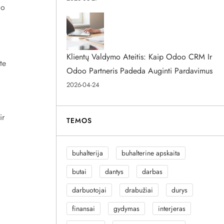
 o
Klientų Valdymo Ateitis: Kaip Odoo CRM Ir
te
Odoo Partneris Padeda Auginti Pardavimus
2026-04-24
ir
TEMOS
buhalterija
buhalterine apskaita
butai
dantys
darbas
darbuotojai
drabužiai
durys
finansai
gydymas
interjeras