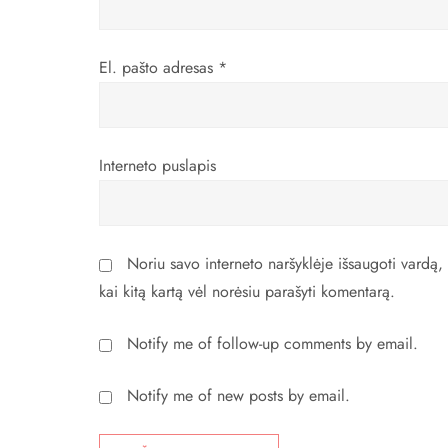
p
į
El. pašto adresas
*
r
a
Interneto puslapis
š
ų
Noriu savo interneto naršyklėje išsaugoti vardą, e
kai kitą kartą vėl norėsiu parašyti komentarą.
Notify me of follow-up comments by email.
Notify me of new posts by email.