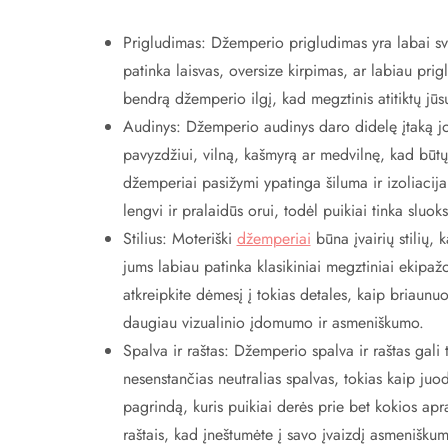
Prigludimas: Džemperio prigludimas yra labai svar
patinka laisvas, oversize kirpimas, ar labiau prigl
bendrą džemperio ilgį, kad megztinis atitiktų jūs
Audinys: Džemperio audinys daro didelę įtaką jo
pavyzdžiui, vilną, kašmyrą ar medvilnę, kad būtų
džemperiai pasižymi ypatinga šiluma ir izoliacija
lengvi ir pralaidūs orui, todėl puikiai tinka sluok
Stilius: Moteriški
džemperiai
būna įvairių stilių,
jums labiau patinka klasikiniai megztiniai ekipaž
atkreipkite dėmesį į tokias detales, kaip briaunuo
daugiau vizualinio įdomumo ir asmeniškumo.
Spalva ir raštas: Džemperio spalva ir raštas gali t
nesenstančias neutralias spalvas, tokias kaip ju
pagrindą, kuris puikiai derės prie bet kokios ap
raštais, kad įneštumėte į savo įvaizdį asmenišku