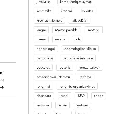
juvelyrika
kompiuterių taisymas
kosmetika
kreditai
kreditas
kreditas internetu
laikrodžiai
langai
Maisto papildai
moterys
namai
nuoma
oda
odontologai
odontologijos klinika
papuošalai
papuošalai internetu
paskolos
pokeris
prezervatyvai
Next
xt
prezervatyvai internetu
reklama
Post
bę
renginiai
renginių organizavimas
rinkodara
rūbai
SEO
sodas
technika
vaikai
vestuvės