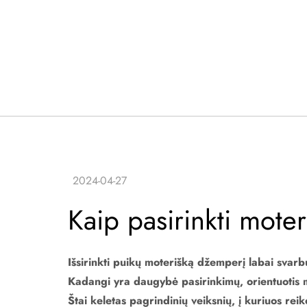
Kaip pasirinkti mote
Išsirinkti puikų moterišką džemperį labai svarbu
Kadangi yra daugybė pasirinkimų, orientuotis m
Štai keletas pagrindinių veiksnių, į kuriuos rei