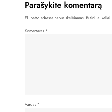
Parašykite komentarą
g
a
El. pašto adresas nebus skelbiamas.
Būtini laukelia
c
Komentaras
*
i
j
a
t
a
r
Vardas
*