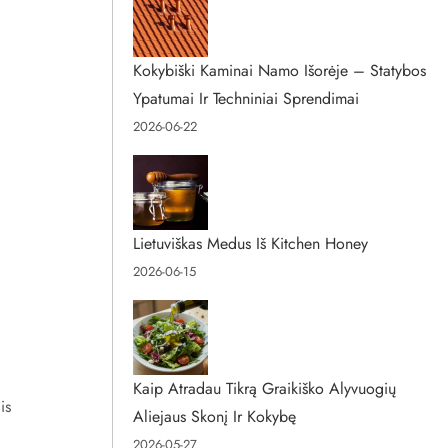
Kokybiški Kaminai Namo Išorėje – Statybos
Ypatumai Ir Techniniai Sprendimai
2026-06-22
Lietuviškas Medus Iš Kitchen Honey
2026-06-15
Kaip Atradau Tikrą Graikiško Alyvuogių
is
Aliejaus Skonį Ir Kokybę
2026-05-27