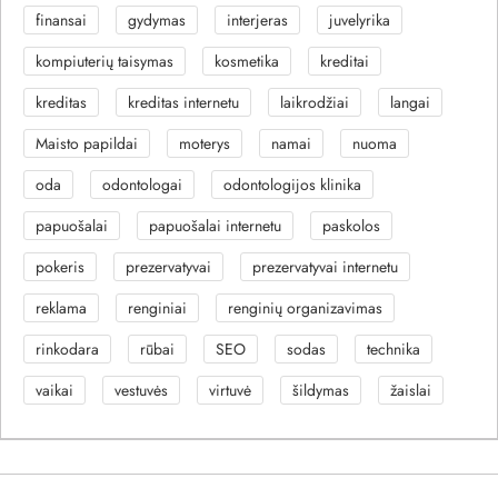
finansai
gydymas
interjeras
juvelyrika
kompiuterių taisymas
kosmetika
kreditai
kreditas
kreditas internetu
laikrodžiai
langai
Maisto papildai
moterys
namai
nuoma
oda
odontologai
odontologijos klinika
papuošalai
papuošalai internetu
paskolos
pokeris
prezervatyvai
prezervatyvai internetu
reklama
renginiai
renginių organizavimas
rinkodara
rūbai
SEO
sodas
technika
vaikai
vestuvės
virtuvė
šildymas
žaislai