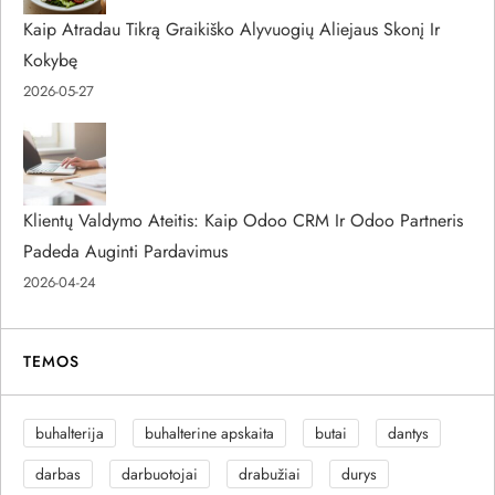
Kaip Atradau Tikrą Graikiško Alyvuogių Aliejaus Skonį Ir
Kokybę
2026-05-27
Klientų Valdymo Ateitis: Kaip Odoo CRM Ir Odoo Partneris
Padeda Auginti Pardavimus
2026-04-24
TEMOS
buhalterija
buhalterine apskaita
butai
dantys
darbas
darbuotojai
drabužiai
durys