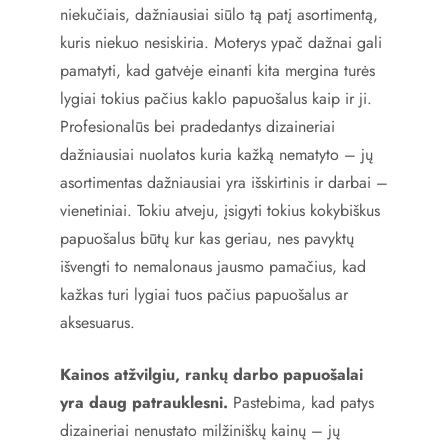
niekučiais, dažniausiai siūlo tą patį asortimentą,
kuris niekuo nesiskiria. Moterys ypač dažnai gali
pamatyti, kad gatvėje einanti kita mergina turės
lygiai tokius pačius kaklo papuošalus kaip ir ji.
Profesionalūs bei pradedantys dizaineriai
dažniausiai nuolatos kuria kažką nematyto – jų
asortimentas dažniausiai yra išskirtinis ir darbai –
vienetiniai. Tokiu atveju, įsigyti tokius kokybiškus
papuošalus būtų kur kas geriau, nes pavyktų
išvengti to nemalonaus jausmo pamačius, kad
kažkas turi lygiai tuos pačius papuošalus ar
aksesuarus.
Kainos atžvilgiu, rankų darbo papuošalai
yra daug patrauklesni.
Pastebima, kad patys
dizaineriai nenustato milžiniškų kainų – jų