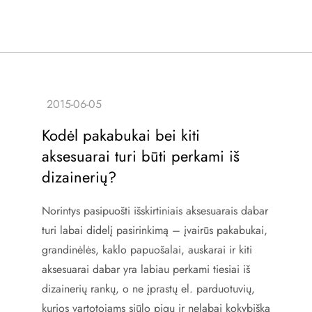
Kodėl pakabukai bei kiti
aksesuarai turi būti perkami iš
dizainerių?
Norintys pasipuošti išskirtiniais aksesuarais dabar
turi labai didelį pasirinkimą – įvairūs pakabukai,
grandinėlės, kaklo papuošalai, auskarai ir kiti
aksesuarai dabar yra labiau perkami tiesiai iš
dizainerių rankų, o ne įprastų el. parduotuvių,
kurios vartotojams siūlo pigų ir nelabai kokybišką