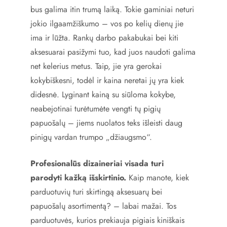
bus galima itin trumą laiką. Tokie gaminiai neturi
jokio ilgaamžiškumo – vos po kelių dienų jie
ima ir lūžta. Rankų darbo pakabukai bei kiti
aksesuarai pasižymi tuo, kad juos naudoti galima
net kelerius metus. Taip, jie yra gerokai
kokybiškesni, todėl ir kaina neretai jų yra kiek
didesnė. Lyginant kainą su siūloma kokybe,
neabejotinai turėtumėte vengti tų pigių
papuošalų – jiems nuolatos teks išleisti daug
pinigų vardan trumpo „džiaugsmo“.
Profesionalūs dizaineriai visada turi
parodyti kažką išskirtinio.
Kaip manote, kiek
parduotuvių turi skirtingą aksesuarų bei
papuošalų asortimentą? – labai mažai. Tos
parduotuvės, kurios prekiauja pigiais kiniškais