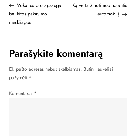
Post
Post
Vokai su oro apsauga
Ką verta žinoti nuomojantis
a
bei kitos pakavimo
automobilį
medžiagos
v
i
Parašykite komentarą
g
a
El. pašto adresas nebus skelbiamas.
Būtini laukeliai
pažymėti
*
c
Komentaras
*
i
j
a