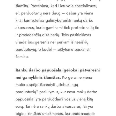
šlamštą. Pastebima, kad Lietuvoje specializuotų
el. parduotuvių nėra daug – dabar yra viena
kita, kuri suteikia galimybę pirkti rankų darbo
aksesuarus, kurie gaminami tiek profesionalių tie
ir pradedančių dizainerių. Toks pasirinkimas
visada bus geresnis nei perkant iš neaiškių
parduotuvių, o kodėl – siūlytume paskaityti
žemiau.
Rankų darbo papuošalai gerokai patvaresni
nei gamyklinis šlamštas.
Ko gero ne viena
moteris spėjo išbandyti „stebuklingų
parduotuvių“ pasiūlymus, kur neva rankų darbo
papuošalai yra parduodami vos už vieną kitą
eurą. Tai nėra rankų darbo aksesuarai, tai yra
pigios kiniškos smulkmenos, kuriomis naudotis