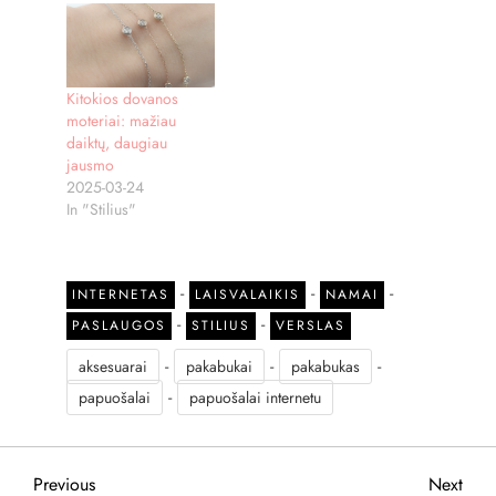
Kitokios dovanos
moteriai: mažiau
daiktų, daugiau
jausmo
2025-03-24
In "Stilius"
-
-
-
INTERNETAS
LAISVALAIKIS
NAMAI
-
-
PASLAUGOS
STILIUS
VERSLAS
-
-
-
aksesuarai
pakabukai
pakabukas
-
papuošalai
papuošalai internetu
N
Previous
Next
Previous
Next