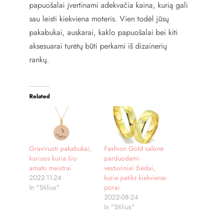
papuošalai įvertinami adekvačia kaina, kurią gali
sau leisti kiekviena moteris. Vien todėl jūsų
pakabukai, auskarai, kaklo papuošalai bei kiti
aksesuarai turėtų būti perkami iš dizainerių
rankų.
Related
Graviruoti pakabukai,
Fashion Gold salone
kuriuos kuria šio
parduodami
amato meistrai
vestuviniai žiedai,
2022-11-24
kurie patiks kiekvienai
In "Stilius"
porai
2022-08-24
In "Stilius"