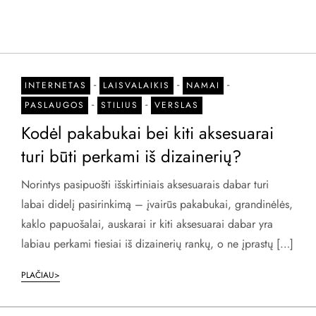
-
-
-
INTERNETAS
LAISVALAIKIS
NAMAI
-
-
PASLAUGOS
STILIUS
VERSLAS
Kodėl pakabukai bei kiti aksesuarai
turi būti perkami iš dizainerių?
Norintys pasipuošti išskirtiniais aksesuarais dabar turi
labai didelį pasirinkimą – įvairūs pakabukai, grandinėlės,
kaklo papuošalai, auskarai ir kiti aksesuarai dabar yra
labiau perkami tiesiai iš dizainerių rankų, o ne įprastų […]
PLAČIAU>