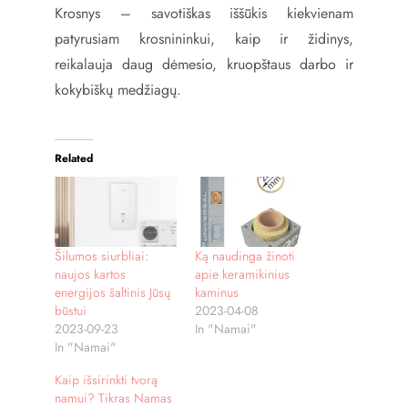
Krosnys – savotiškas iššūkis kiekvienam
patyrusiam krosnininkui, kaip ir židinys,
reikalauja daug dėmesio, kruopštaus darbo ir
kokybiškų medžiagų.
Related
Šilumos siurbliai:
Ką naudinga žinoti
naujos kartos
apie keramikinius
energijos šaltinis Jūsų
kaminus
būstui
2023-04-08
2023-09-23
In "Namai"
In "Namai"
Kaip išsirinkti tvorą
namui? Tikras Namas