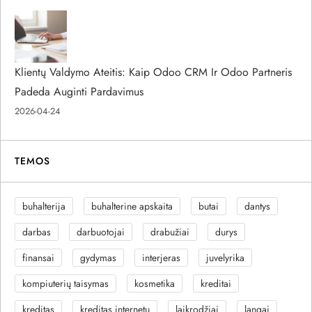
Klientų Valdymo Ateitis: Kaip Odoo CRM Ir Odoo Partneris
Padeda Auginti Pardavimus
2026-04-24
TEMOS
buhalterija
buhalterine apskaita
butai
dantys
darbas
darbuotojai
drabužiai
durys
finansai
gydymas
interjeras
juvelyrika
kompiuterių taisymas
kosmetika
kreditai
kreditas
kreditas internetu
laikrodžiai
langai