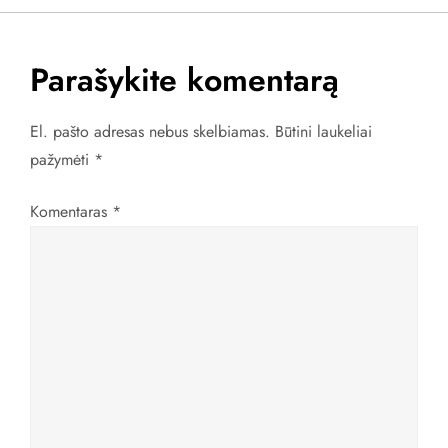
v
i
Parašykite komentarą
g
El. pašto adresas nebus skelbiamas.
Būtini laukeliai
a
pažymėti
*
c
Komentaras
*
i
j
a
t
a