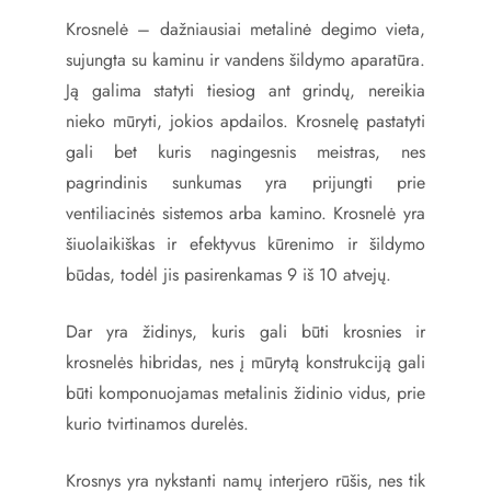
Krosnelė – dažniausiai metalinė degimo vieta,
sujungta su kaminu ir vandens šildymo aparatūra.
Ją galima statyti tiesiog ant grindų, nereikia
nieko mūryti, jokios apdailos. Krosnelę pastatyti
gali bet kuris nagingesnis meistras, nes
pagrindinis sunkumas yra prijungti prie
ventiliacinės sistemos arba kamino. Krosnelė yra
šiuolaikiškas ir efektyvus kūrenimo ir šildymo
būdas, todėl jis pasirenkamas 9 iš 10 atvejų.
Dar yra židinys, kuris gali būti krosnies ir
krosnelės hibridas, nes į mūrytą konstrukciją gali
būti komponuojamas metalinis židinio vidus, prie
kurio tvirtinamos durelės.
Krosnys yra nykstanti namų interjero rūšis, nes tik