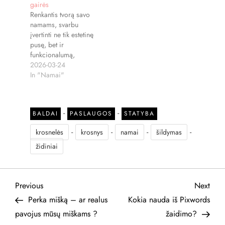
gairės
Renkantis tvorą savo
namams, svarbu
įvertinti ne tik estetinę
pusę, bet ir
funkcionalumą,
saugumą bei
2026-03-24
ilgaamžiškumą.
In "Namai"
Tinkamai parinkta
tvora gali suteikti jūsų
teritorijai privatumo,
-
-
BALDAI
PASLAUGOS
STATYBA
apsaugoti nuo
nepageidaujamų
-
-
-
-
krosnelės
krosnys
namai
šildymas
svečių, o kartu tapti
svarbia architektūrinio
židiniai
dizaino dalimi. Tikras
Namas portalas
statybininkams
N
Previous
Next
Previous
Next
pateikia pagrindines
gaires, kurios padeda
Post
Post
Perka mišką – ar realus
Kokia nauda iš Pixwords
suprasti, kaip išsirinkti
a
pavojus mūsų miškams ?
žaidimo?
tvorą ir kokie…