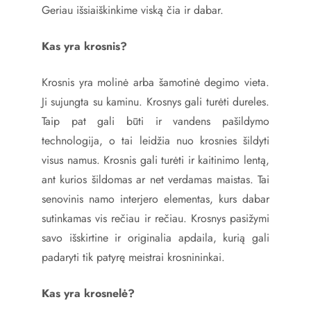
Geriau išsiaiškinkime viską čia ir dabar.
Kas yra krosnis?
Krosnis yra molinė arba šamotinė degimo vieta.
Ji sujungta su kaminu. Krosnys gali turėti dureles.
Taip pat gali būti ir vandens pašildymo
technologija, o tai leidžia nuo krosnies šildyti
visus namus. Krosnis gali turėti ir kaitinimo lentą,
ant kurios šildomas ar net verdamas maistas. Tai
senovinis namo interjero elementas, kurs dabar
sutinkamas vis rečiau ir rečiau. Krosnys pasižymi
savo išskirtine ir originalia apdaila, kurią gali
padaryti tik patyrę meistrai krosnininkai.
Kas yra krosnelė?