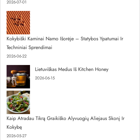
2026-07-01
Kokybiški Kaminai Namo Išorėje – Statybos Ypatumai Ir
Techniniai Sprendimai
2026-06-22
Lietuviškas Medus Iš Kitchen Honey
2026-06-15
Kaip Atradau Tikrą Graikiško Alyvuogių Aliejaus Skonį Ir
Kokybę
2026-05-27