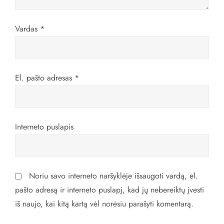
r
Vardas
*
p
į
El. pašto adresas
*
r
a
Interneto puslapis
š
ų
Noriu savo interneto naršyklėje išsaugoti vardą, el.
pašto adresą ir interneto puslapį, kad jų nebereiktų įvesti
iš naujo, kai kitą kartą vėl norėsiu parašyti komentarą.