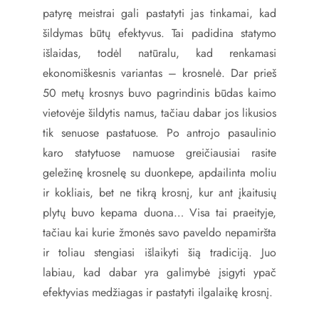
patyrę meistrai gali pastatyti jas tinkamai, kad
šildymas būtų efektyvus. Tai padidina statymo
išlaidas, todėl natūralu, kad renkamasi
ekonomiškesnis variantas – krosnelė. Dar prieš
50 metų krosnys buvo pagrindinis būdas kaimo
vietovėje šildytis namus, tačiau dabar jos likusios
tik senuose pastatuose. Po antrojo pasaulinio
karo statytuose namuose greičiausiai rasite
geležinę krosnelę su duonkepe, apdailinta moliu
ir kokliais, bet ne tikrą krosnį, kur ant įkaitusių
plytų buvo kepama duona… Visa tai praeityje,
tačiau kai kurie žmonės savo paveldo nepamiršta
ir toliau stengiasi išlaikyti šią tradiciją. Juo
labiau, kad dabar yra galimybė įsigyti ypač
efektyvias medžiagas ir pastatyti ilgalaikę krosnį.