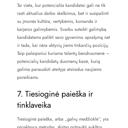
Tai vieta, kur potencialūs kandidatai gali ne tik
rasti aktualius darbo skelbimus, bet ir susipažinti
su įmonės kultūra, vertybėmis, komanda ir
karjeros galimybėmis. Svarbu suteikti galimybę
kandidatams palikti savo gyvenimo aprašymą net
ir tada, kai nėra aktyvių jiems tinkančių pozicijų.
Taip palaipsniui kuriama talentų bendruomenė –
potencialių kandidatų duomenų bazė, kurią
galima panaudoti ateityje atsiradus naujiems
poreikiams.
7. Tiesioginė paieška ir
tinklaveika
Tiesioginė paieška, arba „galvų medžioklė“, yra
proaktyvus metodas, skirtas pritraukti aukštos