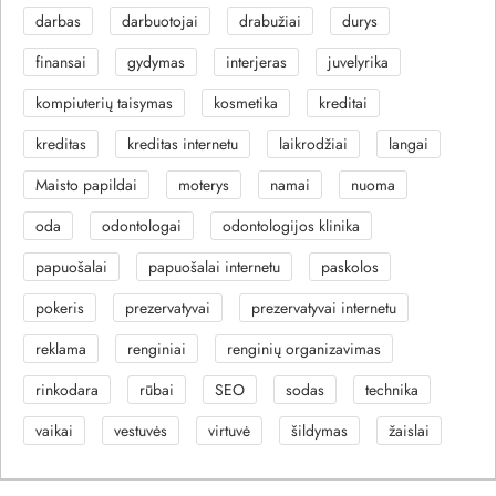
darbas
darbuotojai
drabužiai
durys
finansai
gydymas
interjeras
juvelyrika
kompiuterių taisymas
kosmetika
kreditai
kreditas
kreditas internetu
laikrodžiai
langai
Maisto papildai
moterys
namai
nuoma
oda
odontologai
odontologijos klinika
papuošalai
papuošalai internetu
paskolos
pokeris
prezervatyvai
prezervatyvai internetu
reklama
renginiai
renginių organizavimas
rinkodara
rūbai
SEO
sodas
technika
vaikai
vestuvės
virtuvė
šildymas
žaislai