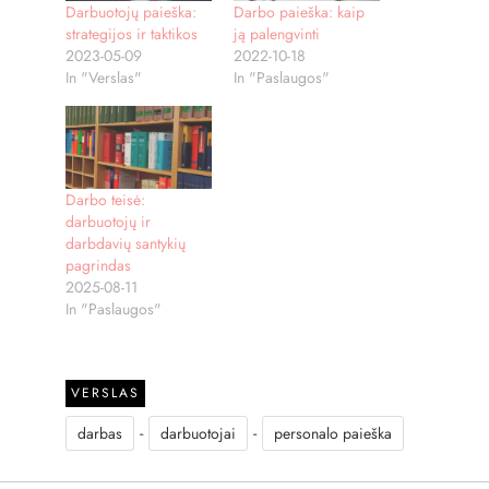
Darbuotojų paieška:
Darbo paieška: kaip
strategijos ir taktikos
ją palengvinti
2023-05-09
2022-10-18
In "Verslas"
In "Paslaugos"
Darbo teisė:
darbuotojų ir
darbdavių santykių
pagrindas
2025-08-11
In "Paslaugos"
VERSLAS
-
-
darbas
darbuotojai
personalo paieška