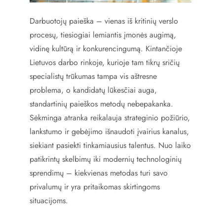
Darbuotojų paieška – vienas iš kritinių verslo
procesų, tiesiogiai lemiantis įmonės augimą,
vidinę kultūrą ir konkurencingumą. Kintančioje
Lietuvos darbo rinkoje, kurioje tam tikrų sričių
specialistų trūkumas tampa vis aštresne
problema, o kandidatų lūkesčiai auga,
standartinių paieškos metodų nebepakanka.
Sėkminga atranka reikalauja strateginio požiūrio,
lankstumo ir gebėjimo išnaudoti įvairius kanalus,
siekiant pasiekti tinkamiausius talentus. Nuo laiko
patikrintų skelbimų iki modernių technologinių
sprendimų – kiekvienas metodas turi savo
privalumų ir yra pritaikomas skirtingoms
situacijoms.