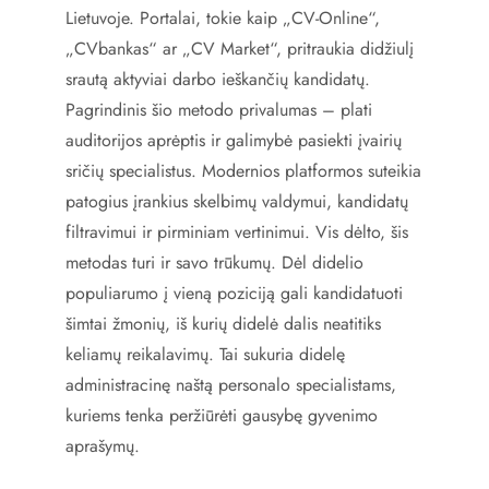
Lietuvoje. Portalai, tokie kaip „CV-Online“,
„CVbankas“ ar „CV Market“, pritraukia didžiulį
srautą aktyviai darbo ieškančių kandidatų.
Pagrindinis šio metodo privalumas – plati
auditorijos aprėptis ir galimybė pasiekti įvairių
sričių specialistus. Modernios platformos suteikia
patogius įrankius skelbimų valdymui, kandidatų
filtravimui ir pirminiam vertinimui. Vis dėlto, šis
metodas turi ir savo trūkumų. Dėl didelio
populiarumo į vieną poziciją gali kandidatuoti
šimtai žmonių, iš kurių didelė dalis neatitiks
keliamų reikalavimų. Tai sukuria didelę
administracinę naštą personalo specialistams,
kuriems tenka peržiūrėti gausybę gyvenimo
aprašymų.