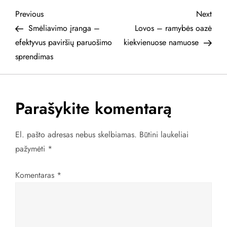
N
Previous
Next
Previous
Next
Post
Post
Smėliavimo įranga –
Lovos – ramybės oazė
a
efektyvus paviršių paruošimo
kiekvienuose namuose
sprendimas
v
i
Parašykite komentarą
g
a
El. pašto adresas nebus skelbiamas.
Būtini laukeliai
pažymėti
*
c
Komentaras
*
i
j