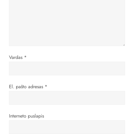
a
t
a
r
p
Vardas
*
į
r
El. pašto adresas
*
a
š
Interneto puslapis
ų