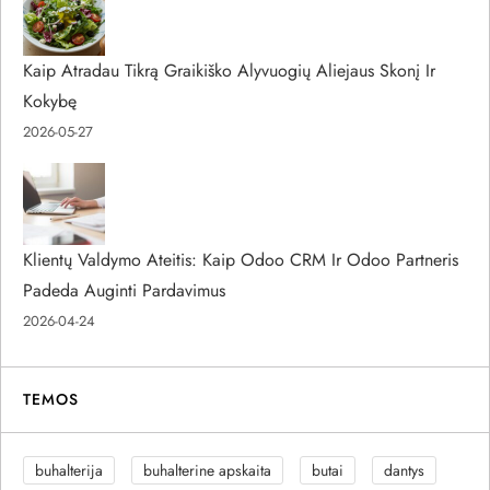
Kaip Atradau Tikrą Graikiško Alyvuogių Aliejaus Skonį Ir
Kokybę
2026-05-27
Klientų Valdymo Ateitis: Kaip Odoo CRM Ir Odoo Partneris
Padeda Auginti Pardavimus
2026-04-24
TEMOS
buhalterija
buhalterine apskaita
butai
dantys