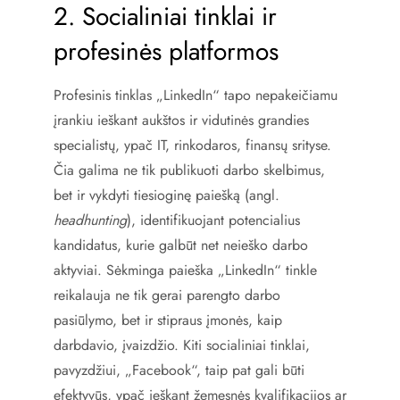
2. Socialiniai tinklai ir
profesinės platformos
Profesinis tinklas „LinkedIn“ tapo nepakeičiamu
įrankiu ieškant aukštos ir vidutinės grandies
specialistų, ypač IT, rinkodaros, finansų srityse.
Čia galima ne tik publikuoti darbo skelbimus,
bet ir vykdyti tiesioginę paiešką (angl.
headhunting
), identifikuojant potencialius
kandidatus, kurie galbūt net neieško darbo
aktyviai. Sėkminga paieška „LinkedIn“ tinkle
reikalauja ne tik gerai parengto darbo
pasiūlymo, bet ir stipraus įmonės, kaip
darbdavio, įvaizdžio. Kiti socialiniai tinklai,
pavyzdžiui, „Facebook“, taip pat gali būti
efektyvūs, ypač ieškant žemesnės kvalifikacijos ar