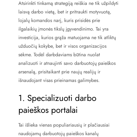
Atsirinkti tinkamą strategiją reiškia ne tik užpildyti
laisvą darbo vietą, bet ir pritraukti motyvuotą,
lojalų komandos narį, kuris prisidės prie
ilgalaikių įmonės tikslų įgyvendinimo. Tai yra
investicija, kurios grąža matuojama ne tik atliktų
užduočių kokybe, bet ir visos organizacijos
sėkme. Todėl darbdaviams būtina nuolat
analizuoti ir atnaujinti savo darbuotojų paieškos
arsenalą, prisitaikant prie naujų realijų ir
išnaudojant visas prieinamas galimybes.
1. Specializuoti darbo
paieškos portalai
Tai išlieka vienas populiariausių ir plačiausiai
naudojamų darbuotojų paieškos kanalų