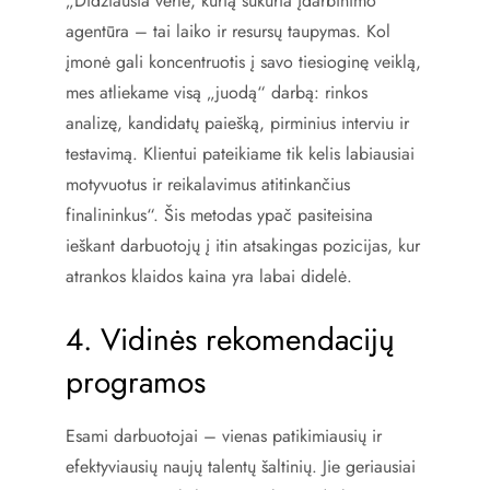
„Didžiausia vertė, kurią sukuria įdarbinimo
agentūra – tai laiko ir resursų taupymas. Kol
įmonė gali koncentruotis į savo tiesioginę veiklą,
mes atliekame visą „juodą“ darbą: rinkos
analizę, kandidatų paiešką, pirminius interviu ir
testavimą. Klientui pateikiame tik kelis labiausiai
motyvuotus ir reikalavimus atitinkančius
finalininkus“. Šis metodas ypač pasiteisina
ieškant darbuotojų į itin atsakingas pozicijas, kur
atrankos klaidos kaina yra labai didelė.
4. Vidinės rekomendacijų
programos
Esami darbuotojai – vienas patikimiausių ir
efektyviausių naujų talentų šaltinių. Jie geriausiai