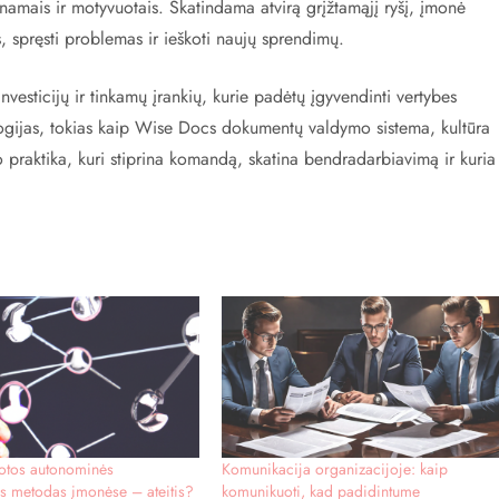
inamais ir motyvuotais. Skatindama atvirą grįžtamąjį ryšį, įmonė
s, spręsti problemas ir ieškoti naujų sprendimų.
vesticijų ir tinkamų įrankių, kurie padėtų įgyvendinti vertybes
ologijas, tokias kaip Wise Docs dokumentų valdymo sistema, kultūra
 praktika, kuri stiprina komandą, skatina bendradarbiavimą ir kuria
uotos autonominės
Komunikacija organizacijoje: kaip
s metodas įmonėse – ateitis?
komunikuoti, kad padidintume