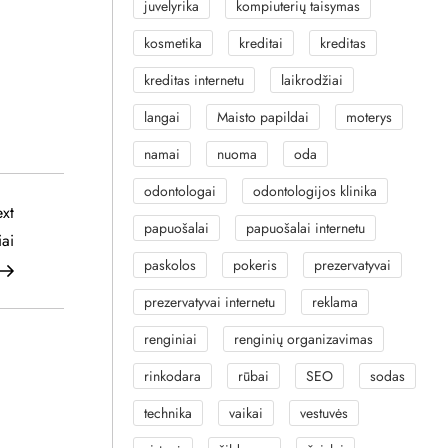
juvelyrika
kompiuterių taisymas
kosmetika
kreditai
kreditas
kreditas internetu
laikrodžiai
langai
Maisto papildai
moterys
namai
nuoma
oda
odontologai
odontologijos klinika
Next
xt
papuošalai
papuošalai internetu
Post
iai
paskolos
pokeris
prezervatyvai
prezervatyvai internetu
reklama
renginiai
renginių organizavimas
rinkodara
rūbai
SEO
sodas
technika
vaikai
vestuvės