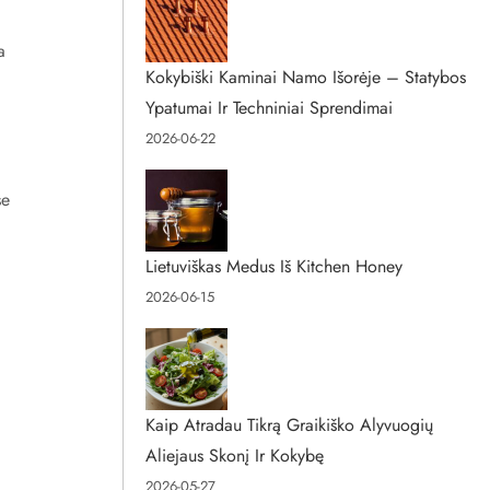
a
Kokybiški Kaminai Namo Išorėje – Statybos
Ypatumai Ir Techniniai Sprendimai
2026-06-22
se
.
Lietuviškas Medus Iš Kitchen Honey
2026-06-15
Kaip Atradau Tikrą Graikiško Alyvuogių
Aliejaus Skonį Ir Kokybę
2026-05-27