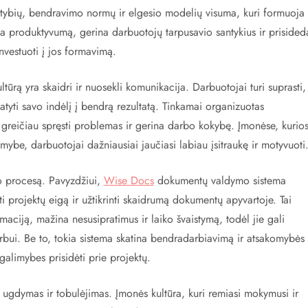
ertybių, bendravimo normų ir elgesio modelių visuma, kuri formuoja
tina produktyvumą, gerina darbuotojų tarpusavio santykius ir prisided
nvestuoti į jos formavimą.
tūrą yra skaidri ir nuosekli komunikacija. Darbuotojai turi suprasti,
matyti savo indėlį į bendrą rezultatą. Tinkamai organizuotas
a greičiau spręsti problemas ir gerina darbo kokybę. Įmonėse, kurio
ybe, darbuotojai dažniausiai jaučiasi labiau įsitraukę ir motyvuoti
mo procesą. Pavyzdžiui,
Wise Docs
dokumentų valdymo sistema
ti projektų eigą ir užtikrinti skaidrumą dokumentų apyvartoje. Tai
maciją, mažina nesusipratimus ir laiko švaistymą, todėl jie gali
rbui. Be to, tokia sistema skatina bendradarbiavimą ir atsakomybės
galimybes prisidėti prie projektų.
 ugdymas ir tobulėjimas. Įmonės kultūra, kuri remiasi mokymusi ir