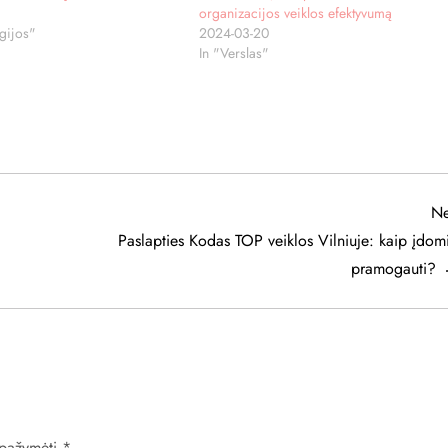
organizacijos veiklos efektyvumą
gijos"
2024-03-20
In "Verslas"
Ne
Paslapties Kodas TOP veiklos Vilniuje: kaip įdom
pramogauti?
i pažymėti
*