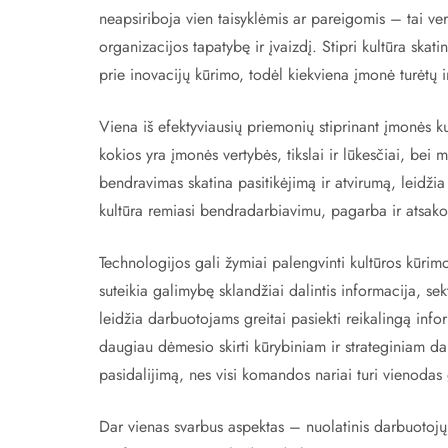
neapsiriboja vien taisyklėmis ar pareigomis – tai v
organizacijos tapatybę ir įvaizdį. Stipri kultūra ska
prie inovacijų kūrimo, todėl kiekviena įmonė turėtų i
Viena iš efektyviausių priemonių stiprinant įmonės kul
kokios yra įmonės vertybės, tikslai ir lūkesčiai, bei 
bendravimas skatina pasitikėjimą ir atvirumą, leidži
kultūra remiasi bendradarbiavimu, pagarba ir atsakom
Technologijos gali žymiai palengvinti kultūros kūri
suteikia galimybę sklandžiai dalintis informacija, sek
leidžia darbuotojams greitai pasiekti reikalingą infor
daugiau dėmesio skirti kūrybiniam ir strateginiam da
pasidalijimą, nes visi komandos nariai turi vienodas 
Dar vienas svarbus aspektas – nuolatinis darbuotojų