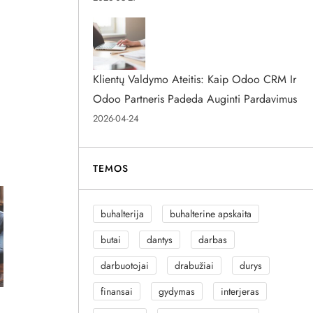
Klientų Valdymo Ateitis: Kaip Odoo CRM Ir
Odoo Partneris Padeda Auginti Pardavimus
2026-04-24
TEMOS
buhalterija
buhalterine apskaita
butai
dantys
darbas
darbuotojai
drabužiai
durys
finansai
gydymas
interjeras