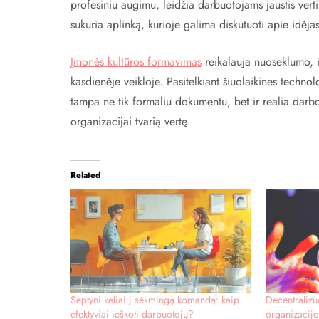
profesiniu augimu, leidžia darbuotojams jaustis vert
sukuria aplinką, kurioje galima diskutuoti apie idėja
Įmonės kultūros formavimas
reikalauja nuoseklumo, in
kasdienėje veikloje. Pasitelkiant šiuolaikines techn
tampa ne tik formaliu dokumentu, bet ir realia darbo
organizacijai tvarią vertę.
Related
Septyni keliai į sėkmingą komandą: kaip
Decentraliz
efektyviai ieškoti darbuotojų?
organizacijo