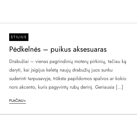
STILIUS
Pėdkelnės – puikus aksesuaras
Drabužiai – vienas pagrindinių moterų pirkinių, tačiau ką
daryti, kai įsigijus keletą naujų drabužių juos sunku
suderinti tarpusavyje, trūksta papildomos spalvos ar kokio
nors akcento, kuris pagyvintų rubų derinį. Geriausia […]
PLAČIAU>