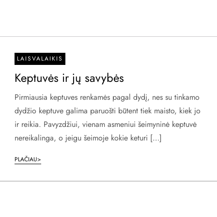
LAISVALAIKIS
Keptuvės ir jų savybės
Pirmiausia keptuves renkamės pagal dydį, nes su tinkamo
dydžio keptuve galima paruošti būtent tiek maisto, kiek jo
ir reikia. Pavyzdžiui, vienam asmeniui šeimyninė keptuvė
nereikalinga, o jeigu šeimoje kokie keturi […]
PLAČIAU>