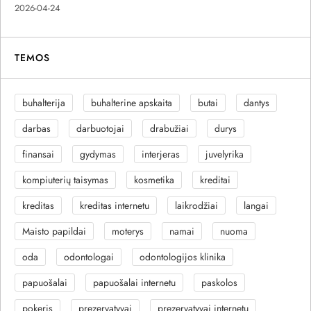
2026-04-24
TEMOS
buhalterija
buhalterine apskaita
butai
dantys
darbas
darbuotojai
drabužiai
durys
finansai
gydymas
interjeras
juvelyrika
kompiuterių taisymas
kosmetika
kreditai
kreditas
kreditas internetu
laikrodžiai
langai
Maisto papildai
moterys
namai
nuoma
oda
odontologai
odontologijos klinika
papuošalai
papuošalai internetu
paskolos
pokeris
prezervatyvai
prezervatyvai internetu