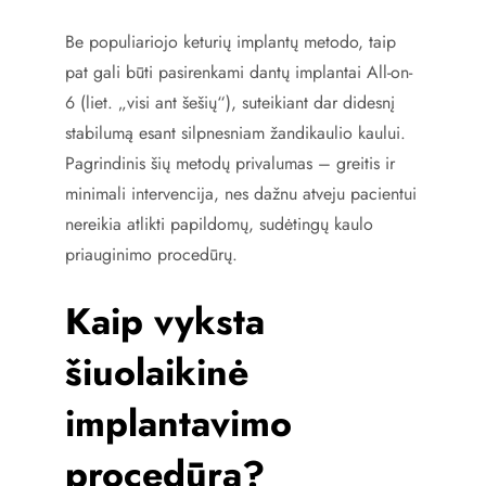
Be populiariojo keturių implantų metodo, taip
pat gali būti pasirenkami dantų implantai All-on-
6 (liet. „visi ant šešių“), suteikiant dar didesnį
stabilumą esant silpnesniam žandikaulio kaului.
Pagrindinis šių metodų privalumas – greitis ir
minimali intervencija, nes dažnu atveju pacientui
nereikia atlikti papildomų, sudėtingų kaulo
priauginimo procedūrų.
Kaip vyksta
šiuolaikinė
implantavimo
procedūra?