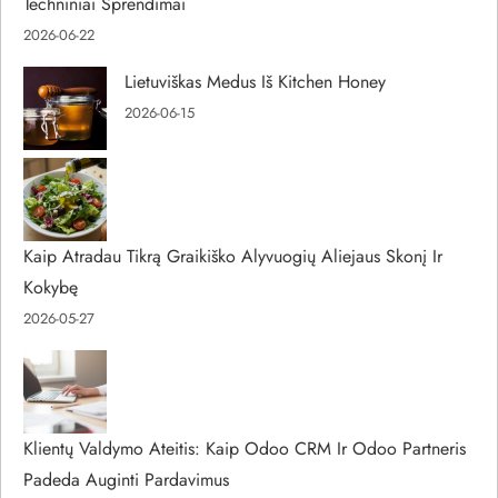
Techniniai Sprendimai
2026-06-22
Lietuviškas Medus Iš Kitchen Honey
2026-06-15
Kaip Atradau Tikrą Graikiško Alyvuogių Aliejaus Skonį Ir
Kokybę
2026-05-27
Klientų Valdymo Ateitis: Kaip Odoo CRM Ir Odoo Partneris
Padeda Auginti Pardavimus