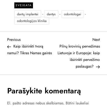
kad dantų gydymas
SVEIKATA
nėra labai pigi sritis
(tačiau…
-
-
-
dantų implantai
dantys
odontologai
odontologijos klinika
N
Previous
Next
Previous
Next
Post
Post
Kaip išsirinkti tvorą
Pilnų krovinių pervežimas
a
namui? Tikras Namas gairės
Lietuvoje ir Europoje: kaip
išsirinkti pervežimo
v
paslaugas?
i
g
Parašykite komentarą
a
El. pašto adresas nebus skelbiamas.
Būtini laukeliai