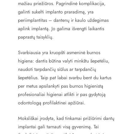
mažiau priežiūros. Pagrindinė komplikacija,
galinti sukelti implanto praradimą, yra
periimplantitas – dantenų ir kaulo uždegimas
aplink implantą. Jo galima išvengti laikantis
paprastų taisyklių.
Svarbiausia yra kruopšti asmeninė burnos
higiena: dantis būtina valyti minkštu šepetėliu,
naudoti tarpdančių siūlus ar tarpdančių
šepetėlius. Taip pat labai svarbu bent du kartus
per metus apsilankyti pas burnos higienistą
profesionaliai higienai atlikti ir pas gydytoją
odontologą profilaktinei apžiūrai.
Moksliškai įrodyta, kad tinkamai prižiūrimi dantų
implantai gali tarnauti visą gyvenimą. Tai