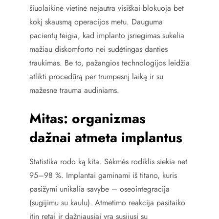
šiuolaikinė vietinė nejautra visiškai blokuoja bet
kokį skausmą operacijos metu. Dauguma
pacientų teigia, kad implanto įsriegimas sukelia
mažiau diskomforto nei sudėtingas danties
traukimas. Be to, pažangios technologijos leidžia
atlikti procedūrą per trumpesnį laiką ir su
mažesne trauma audiniams.
Mitas: organizmas
dažnai atmeta implantus
Statistika rodo ką kita. Sėkmės rodiklis siekia net
95–98 %. Implantai gaminami iš titano, kuris
pasižymi unikalia savybe – oseointegracija
(sugijimu su kaulu). Atmetimo reakcija pasitaiko
itin retai ir dažniausiai yra susijusi su