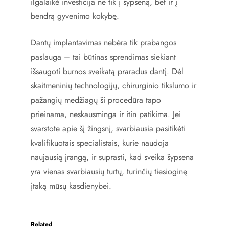
ilgalaikė investicija ne tik į šypseną, bet ir į
bendrą gyvenimo kokybę.
Dantų implantavimas nebėra tik prabangos
paslauga – tai būtinas sprendimas siekiant
išsaugoti burnos sveikatą praradus dantį. Dėl
skaitmeninių technologijų, chirurginio tikslumo ir
pažangių medžiagų ši procedūra tapo
prieinama, neskausminga ir itin patikima. Jei
svarstote apie šį žingsnį, svarbiausia pasitikėti
kvalifikuotais specialistais, kurie naudoja
naujausią įrangą, ir suprasti, kad sveika šypsena
yra vienas svarbiausių turtų, turinčių tiesioginę
įtaką mūsų kasdienybei.
Related