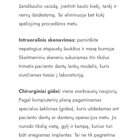
žandikaulio vaizdą, įvertinti kaulo kiekį, tankį ir
nervų išsidėstymą. Tai eliminuoja bet kokį
spėliojimą procedūros metu.
Intraoralinis skenavimas:
pamirškite
nepatogius atspaudų šaukštus ir masę burnoje.
Skaitmeniniu skeneriu sukuriamas itin tikslus
trimatis paciento dantų lankų modelis, kuris
siunčiamas tiesiai į laboratoriją.
Chirurginiai gidai:
viena svarbiausių naujovių.
Pagal kompiuterinį planą pagaminamas
specialus šablonas (gidas), kuris uždedamas ant
paciento dantų ar dantenų operacijos metu. Jis
nurodo tikslią vietą, gylį ir kampą, kuriuo turi
būti sriegiamas implantas. Tai ne tik pagreitina