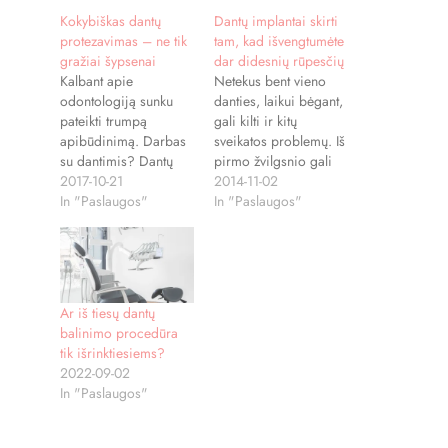
Kokybiškas dantų
Dantų implantai skirti
protezavimas – ne tik
tam, kad išvengtumėte
gražiai šypsenai
dar didesnių rūpesčių
Kalbant apie
Netekus bent vieno
odontologiją sunku
danties, laikui bėgant,
pateikti trumpą
gali kilti ir kitų
apibūdinimą. Darbas
sveikatos problemų. Iš
su dantimis? Dantų
pirmo žvilgsnio gali
priežiūra? Dantų
2017-10-21
pasirodyti, kad tai
2014-11-02
gydymas? Yra itin
In "Paslaugos"
negali būti susiję,
In "Paslaugos"
daug įvairių
tačiau, deja, yra
procedūrų, atliekamų
priešingai. Pacientai
odontologo kabinete.
negali laukti ir tikėtis,
Viena iš jų –
kad tai nesukels
kokybiškas dantų
sveikatos problemų.
Ar iš tiesų dantų
protezavimas.
Ištraukto danties
balinimo procedūra
Atkreipkite dėmesį,
vietoje atsiradusi
tik išrinktiesiems?
kad paminėta
tuštuma neigiamai
2022-09-02
„kokybiškas“. Tiesą
veikia viso žandikaulio
In "Paslaugos"
sakant, pacientai tikisi
struktūrą ir kitų šalia
būtent aukštos
esančių…
kokybės. Pastebima,