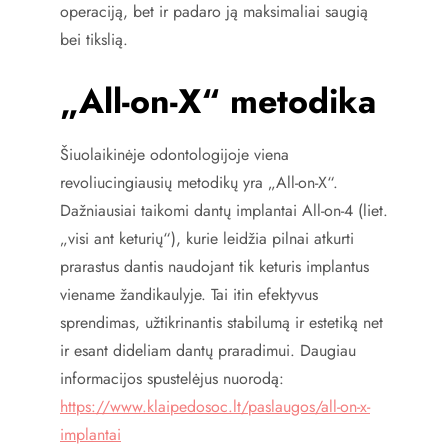
operaciją, bet ir padaro ją maksimaliai saugią
bei tikslią.
„All-on-X“ metodika
Šiuolaikinėje odontologijoje viena
revoliucingiausių metodikų yra „All-on-X“.
Dažniausiai taikomi dantų implantai All-on-4 (liet.
„visi ant keturių“), kurie leidžia pilnai atkurti
prarastus dantis naudojant tik keturis implantus
viename žandikaulyje. Tai itin efektyvus
sprendimas, užtikrinantis stabilumą ir estetiką net
ir esant dideliam dantų praradimui. Daugiau
informacijos spustelėjus nuorodą:
https://www.klaipedosoc.lt/paslaugos/all-on-x-
implantai