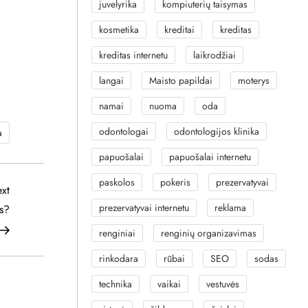
juvelyrika
kompiuterių taisymas
kosmetika
kreditai
kreditas
kreditas internetu
laikrodžiai
langai
Maisto papildai
moterys
namai
nuoma
oda
odontologai
odontologijos klinika
a
papuošalai
papuošalai internetu
paskolos
pokeris
prezervatyvai
Next
xt
prezervatyvai internetu
reklama
Post
us?
renginiai
renginių organizavimas
rinkodara
rūbai
SEO
sodas
technika
vaikai
vestuvės