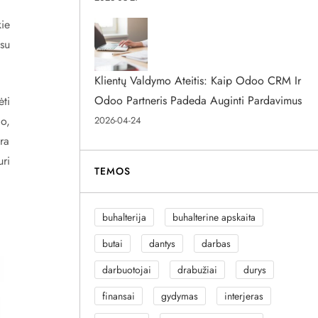
kie
su
Klientų Valdymo Ateitis: Kaip Odoo CRM Ir
Odoo Partneris Padeda Auginti Pardavimus
ti
io,
2026-04-24
ra
uri
TEMOS
buhalterija
buhalterine apskaita
butai
dantys
darbas
darbuotojai
drabužiai
durys
finansai
gydymas
interjeras