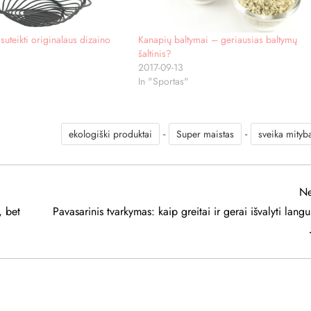
suteikti originalaus dizaino
Kanapių baltymai – geriausias baltymų
šaltinis?
2017-09-13
In "Sportas"
-
-
ekologiški produktai
Super maistas
sveika mityb
Ne
, bet
Pavasarinis tvarkymas: kaip greitai ir gerai išvalyti lang