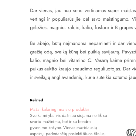
Dar vienas, jau nuo seno vertinamas super maistas – 
vertingi ir populiarūs jie dėl savo maistingumo. V
geležies, magnio, kalcio, kalio, fosforo ir B grupės 
Be abejo, būtų neįmanoma nepaminėti ir dar vieno 
gražią odą, sveiką kūną bei puikią savijautą. Pavyzd
kalio, magnio bei vitamino C. Vasarą kaime prirenk
puikus aukšto kraujo spaudimo reguliuotojas. Dar vien
ir sveikųjų angliavandenių, kurie suteikia sotumo j
Related
Mažai kaloringi maisto produktai
Sveika mityba vis dažniau siejama ne tik su
svorio mažinimu, bet ir su bendra
gyvenimo kokybe. Vienas svarbiausių
aspektų, padedančių pasiekti šiuos tikslus,