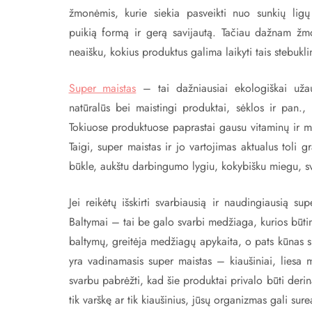
žmonėmis, kurie siekia pasveikti nuo sunkių ligų 
puikią formą ir gerą savijautą. Tačiau dažnam žmo
neaišku, kokius produktus galima laikyti tais stebukli
Super maistas
– tai dažniausiai ekologiškai užaug
natūralūs bei maistingi produktai, sėklos ir pan., 
Tokiuose produktuose paprastai gausu vitaminų ir min
Taigi, super maistas ir jo vartojimas aktualus toli g
būkle, aukštu darbingumo lygiu, kokybišku miegu, svei
Jei reikėtų išskirti svarbiausią ir naudingiausią su
Baltymai – tai be galo svarbi medžiaga, kurios būt
baltymų, greitėja medžiagų apykaita, o pats kūnas su
yra vadinamasis super maistas – kiaušiniai, liesa mė
svarbu pabrėžti, kad šie produktai privalo būti derina
tik varškę ar tik kiaušinius, jūsų organizmas gali sur