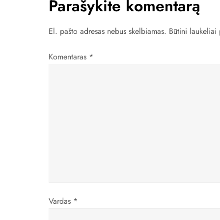
Parašykite komentarą
g
a
El. pašto adresas nebus skelbiamas.
Būtini laukelia
c
Komentaras
*
i
j
a
t
a
r
Vardas
*