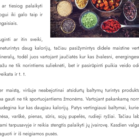
ar tiesiog palaikyti
gui iki galo taip ir
ngaisiais.
inti ar itin sveiki,
neturintys daug kalorijų, tačiau pasižymintys didele maistine vert
eralų, todėl juos vartojant jaučiatės kur kas žvalesni, energinges
ražu ne tik norintiems sulieknėti, bet ir pasirūpinti puikia veido o
kata ir t. t.
per maistą, viršuje neabejotinai atsidurtų baltymų turintys produkt
ina gauti ne tik sportuojantiems žmonėms. Vartojant pakankamą nor
degina kur kas daugiau kalorijų. Patys vertingiausi baltymai, kurie
sa, varškė, pienas, sūris, sojų pupelės, rudieji ryžiai. Tačiau la
mi tarpusavyje ir reikia stengtis palaikyti jų įvairovę. Kasdien valg
eaguoti ir iš neigiamos pusės.