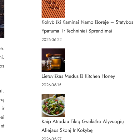
Kokybiški Kaminai Namo Išorėje – Statybos
Ypatumai Ir Techniniai Sprendimai
2026-06-22
e.
ni.
dos
Lietuviškas Medus Iš Kitchen Honey
2026-06-15
ai.
mą
 ir
bai
Kaip Atradau Tikrą Graikiško Alyvuogių
ant
Aliejaus Skonį Ir Kokybę
2026-05-27