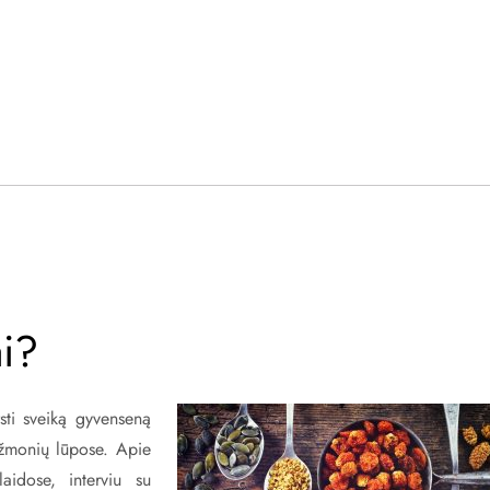
ai?
sti sveiką gyvenseną
ų žmonių lūpose. Apie
laidose, interviu su