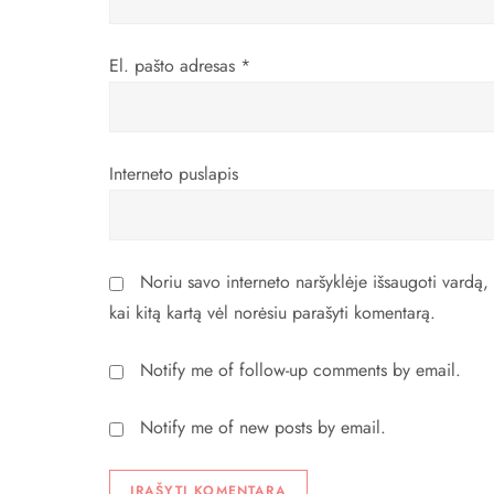
p
į
El. pašto adresas
*
r
a
Interneto puslapis
š
ų
Noriu savo interneto naršyklėje išsaugoti vardą, e
kai kitą kartą vėl norėsiu parašyti komentarą.
Notify me of follow-up comments by email.
Notify me of new posts by email.