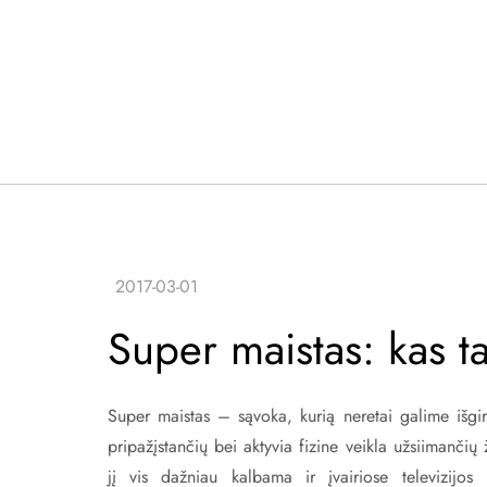
Super maistas: kas t
Super maistas – sąvoka, kurią neretai galime išgir
pripažįstančių bei aktyvia fizine veikla užsiimanči
jį vis dažniau kalbama ir įvairiose televizijos 