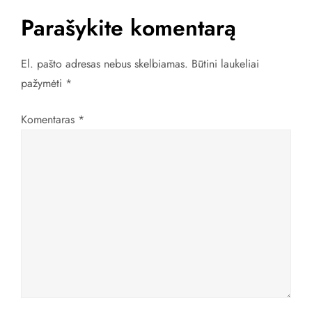
i
Parašykite komentarą
g
a
El. pašto adresas nebus skelbiamas.
Būtini laukeliai
pažymėti
*
c
Komentaras
*
i
j
a
t
a
r