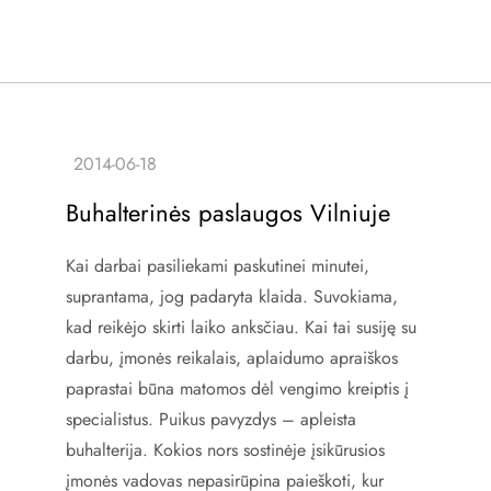
Buhalterinės paslaugos Vilniuje
Kai darbai pasiliekami paskutinei minutei,
suprantama, jog padaryta klaida. Suvokiama,
kad reikėjo skirti laiko anksčiau. Kai tai susiję su
darbu, įmonės reikalais, aplaidumo apraiškos
paprastai būna matomos dėl vengimo kreiptis į
specialistus. Puikus pavyzdys – apleista
buhalterija. Kokios nors sostinėje įsikūrusios
įmonės vadovas nepasirūpina paieškoti, kur