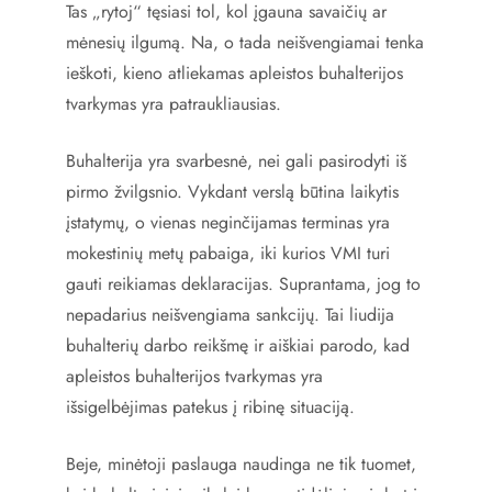
Tas „rytoj“ tęsiasi tol, kol įgauna savaičių ar
mėnesių ilgumą. Na, o tada neišvengiamai tenka
ieškoti, kieno atliekamas apleistos buhalterijos
tvarkymas yra patraukliausias.
Buhalterija yra svarbesnė, nei gali pasirodyti iš
pirmo žvilgsnio. Vykdant verslą būtina laikytis
įstatymų, o vienas neginčijamas terminas yra
mokestinių metų pabaiga, iki kurios VMI turi
gauti reikiamas deklaracijas. Suprantama, jog to
nepadarius neišvengiama sankcijų. Tai liudija
buhalterių darbo reikšmę ir aiškiai parodo, kad
apleistos buhalterijos tvarkymas yra
išsigelbėjimas patekus į ribinę situaciją.
Beje, minėtoji paslauga naudinga ne tik tuomet,