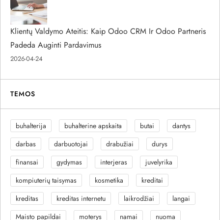
Klientų Valdymo Ateitis: Kaip Odoo CRM Ir Odoo Partneris
Padeda Auginti Pardavimus
2026-04-24
TEMOS
buhalterija
buhalterine apskaita
butai
dantys
darbas
darbuotojai
drabužiai
durys
finansai
gydymas
interjeras
juvelyrika
kompiuterių taisymas
kosmetika
kreditai
kreditas
kreditas internetu
laikrodžiai
langai
Maisto papildai
moterys
namai
nuoma