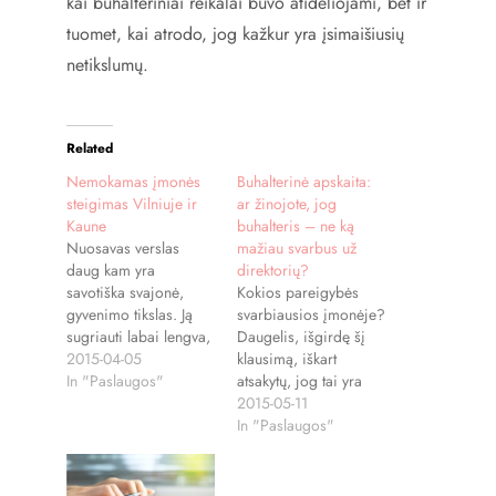
kai buhalteriniai reikalai buvo atidėliojami, bet ir
tuomet, kai atrodo, jog kažkur yra įsimaišiusių
netikslumų.
Related
Nemokamas įmonės
Buhalterinė apskaita:
steigimas Vilniuje ir
ar žinojote, jog
Kaune
buhalteris – ne ką
Nuosavas verslas
mažiau svarbus už
daug kam yra
direktorių?
savotiška svajonė,
Kokios pareigybės
gyvenimo tikslas. Ją
svarbiausios įmonėje?
sugriauti labai lengva,
Daugelis, išgirdę šį
todėl kai kurios
2015-04-05
klausimą, iškart
įmonės ir valstybinės
In "Paslaugos"
atsakytų, jog tai yra
institucijos ėmėsi
aukščiausiai sėdintis
2015-05-11
konkrečių veiksmų,
asmuo – direktorius.
In "Paslaugos"
kaip padėti sukurti
Juk būtent pastarasis
savo verslą ir kleisti
formuoja veiklos
žmonėms įgyvendinti
kryptį, daro lemiamus