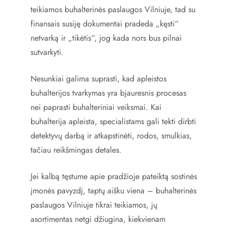
teikiamos buhalterinės paslaugos Vilniuje, tad su
finansais susiję dokumentai pradeda „kęsti“
netvarką ir „tikėtis“, jog kada nors bus pilnai
sutvarkyti.
Nesunkiai galima suprasti, kad apleistos
buhalterijos tvarkymas yra bjauresnis procesas
nei paprasti buhalteriniai veiksmai. Kai
buhalterija apleista, specialistams gali tekti dirbti
detektyvų darbą ir atkapstinėti, rodos, smulkias,
tačiau reikšmingas detales.
Jei kalbą tęstume apie pradžioje pateiktą sostinės
įmonės pavyzdį, taptų aišku viena – buhalterinės
paslaugos Vilniuje tikrai teikiamos, jų
asortimentas netgi džiugina, kiekvienam