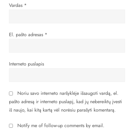
p
Vardas
*
į
r
El. pašto adresas
*
a
š
Interneto puslapis
ų
Noriu savo interneto naršyklėje išsaugoti vardą, el.
pašto adresą ir interneto puslapį, kad jų nebereiktų įvesti
iš naujo, kai kitą kartą vėl norėsiu parašyti komentarą.
Notify me of follow-up comments by email.