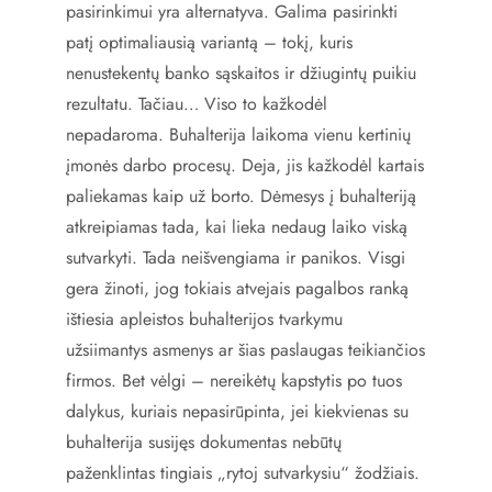
pasirinkimui yra alternatyva. Galima pasirinkti
patį optimaliausią variantą – tokį, kuris
nenustekentų banko sąskaitos ir džiugintų puikiu
rezultatu. Tačiau… Viso to kažkodėl
nepadaroma. Buhalterija laikoma vienu kertinių
įmonės darbo procesų. Deja, jis kažkodėl kartais
paliekamas kaip už borto. Dėmesys į buhalteriją
atkreipiamas tada, kai lieka nedaug laiko viską
sutvarkyti. Tada neišvengiama ir panikos. Visgi
gera žinoti, jog tokiais atvejais pagalbos ranką
ištiesia apleistos buhalterijos tvarkymu
užsiimantys asmenys ar šias paslaugas teikiančios
firmos. Bet vėlgi – nereikėtų kapstytis po tuos
dalykus, kuriais nepasirūpinta, jei kiekvienas su
buhalterija susijęs dokumentas nebūtų
paženklintas tingiais „rytoj sutvarkysiu“ žodžiais.