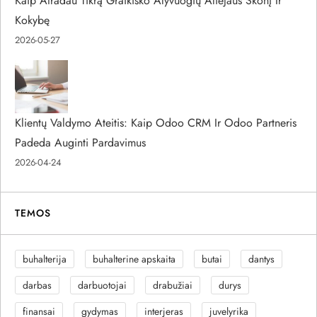
Kaip Atradau Tikrą Graikiško Alyvuogių Aliejaus Skonį Ir
Kokybę
2026-05-27
Klientų Valdymo Ateitis: Kaip Odoo CRM Ir Odoo Partneris
Padeda Auginti Pardavimus
2026-04-24
TEMOS
buhalterija
buhalterine apskaita
butai
dantys
darbas
darbuotojai
drabužiai
durys
finansai
gydymas
interjeras
juvelyrika