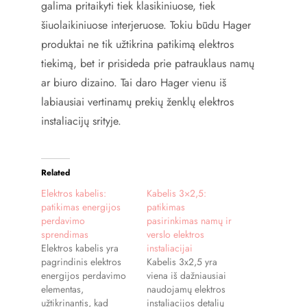
galima pritaikyti tiek klasikiniuose, tiek
šiuolaikiniuose interjeruose. Tokiu būdu Hager
produktai ne tik užtikrina patikimą elektros
tiekimą, bet ir prisideda prie patrauklaus namų
ar biuro dizaino. Tai daro Hager vienu iš
labiausiai vertinamų prekių ženklų elektros
instaliacijų srityje.
Related
Elektros kabelis:
Kabelis 3×2,5:
patikimas energijos
patikimas
perdavimo
pasirinkimas namų ir
sprendimas
verslo elektros
Elektros kabelis yra
instaliacijai
pagrindinis elektros
Kabelis 3x2,5 yra
energijos perdavimo
viena iš dažniausiai
elementas,
naudojamų elektros
užtikrinantis, kad
instaliacijos detalių