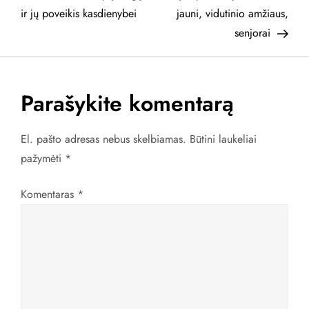
a
ir jų poveikis kasdienybei
jauni, vidutinio amžiaus,
senjorai
v
i
Parašykite komentarą
g
a
El. pašto adresas nebus skelbiamas.
Būtini laukeliai
pažymėti
*
c
Komentaras
*
i
j
a
t