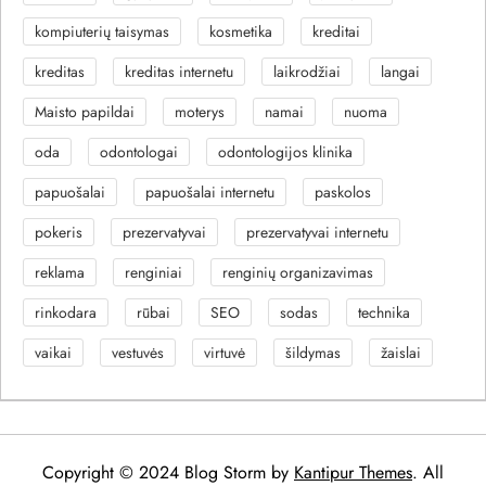
kompiuterių taisymas
kosmetika
kreditai
kreditas
kreditas internetu
laikrodžiai
langai
Maisto papildai
moterys
namai
nuoma
oda
odontologai
odontologijos klinika
papuošalai
papuošalai internetu
paskolos
pokeris
prezervatyvai
prezervatyvai internetu
reklama
renginiai
renginių organizavimas
rinkodara
rūbai
SEO
sodas
technika
vaikai
vestuvės
virtuvė
šildymas
žaislai
Copyright © 2024 Blog Storm by
Kantipur Themes
. All