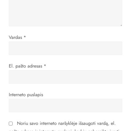
a
r
p
Vardas
*
į
r
El. pašto adresas
*
a
š
Interneto puslapis
ų
Noriu savo interneto naršyklėje išsaugoti vardą, el.