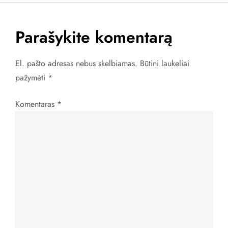
v
i
Parašykite komentarą
g
El. pašto adresas nebus skelbiamas.
Būtini laukeliai
a
pažymėti
*
c
Komentaras
*
i
j
a
t
a