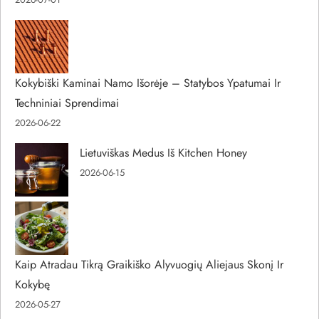
Kokybiški Kaminai Namo Išorėje – Statybos Ypatumai Ir
Techniniai Sprendimai
2026-06-22
Lietuviškas Medus Iš Kitchen Honey
2026-06-15
Kaip Atradau Tikrą Graikiško Alyvuogių Aliejaus Skonį Ir
Kokybę
2026-05-27