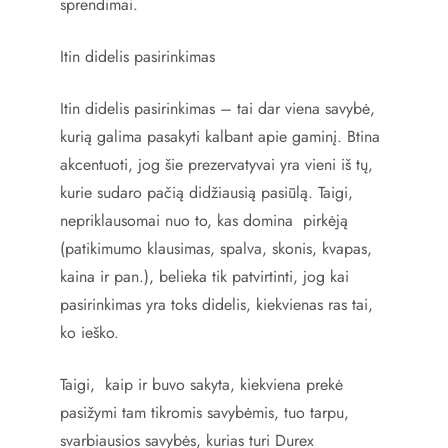
sprendimai.
Itin didelis pasirinkimas
Itin didelis pasirinkimas – tai dar viena savybė,
kurią galima pasakyti kalbant apie gaminį. Btina
akcentuoti, jog šie prezervatyvai yra vieni iš tų,
kurie sudaro pačią didžiausią pasiūlą. Taigi,
nepriklausomai nuo to, kas domina pirkėją
(patikimumo klausimas, spalva, skonis, kvapas,
kaina ir pan.), belieka tik patvirtinti, jog kai
pasirinkimas yra toks didelis, kiekvienas ras tai,
ko ieško.
Taigi, kaip ir buvo sakyta, kiekviena prekė
pasižymi tam tikromis savybėmis, tuo tarpu,
svarbiausios savybės, kurias turi Durex