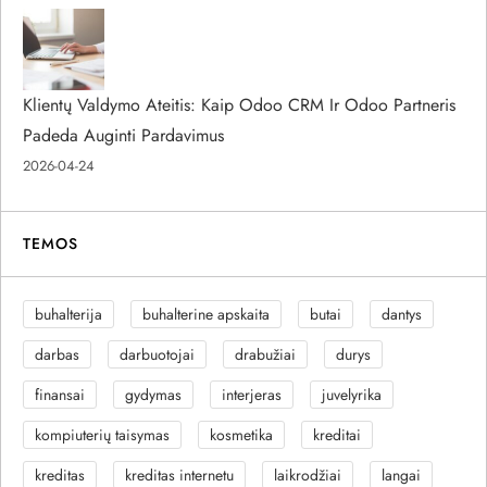
Klientų Valdymo Ateitis: Kaip Odoo CRM Ir Odoo Partneris
Padeda Auginti Pardavimus
2026-04-24
TEMOS
buhalterija
buhalterine apskaita
butai
dantys
darbas
darbuotojai
drabužiai
durys
finansai
gydymas
interjeras
juvelyrika
kompiuterių taisymas
kosmetika
kreditai
kreditas
kreditas internetu
laikrodžiai
langai