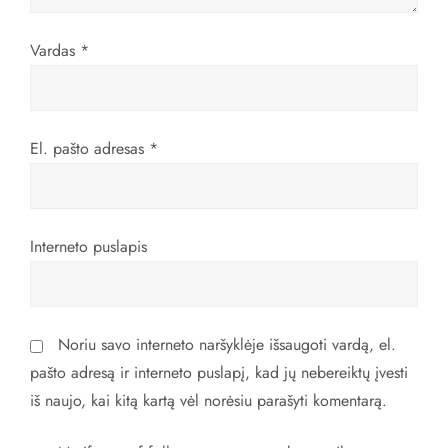
r
Vardas
*
p
į
El. pašto adresas
*
r
a
Interneto puslapis
š
ų
Noriu savo interneto naršyklėje išsaugoti vardą, el.
pašto adresą ir interneto puslapį, kad jų nebereiktų įvesti
iš naujo, kai kitą kartą vėl norėsiu parašyti komentarą.