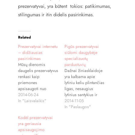
prezervatyvai, yra būtent tokios: patikimumas,
stilingumas ir itin didelis pasirinkimas.
Related
Prezervatyvai internetu
Pigūs prezervatyvai
– didžiausias
siūlomi daugybėje
pasirinkimas
specializuotų
Mūsų dienomis
parduotuvių
daugelis prezervatyvus
Dažnai žiniasklaidoje
renkasi kaip
yra kalbama apie
priemones
lytiniu keliu plintančias
apsisaugoti nuo
ligas, nesaugius
nepageidautino
2014-06-24
lytinius santykius ir
nėštumo, tačiau
In "Laisvalaikis"
nepakankamą lytinį
2014-11-05
neretai kai kurie
švietimą, kuris, anot
In "Paslaugos"
siekdami didesnio
specialistų, mūsų
Kodėl prezervatyvai
kontracepcijos
šalyje turėtų būti kur
yra geriausia
efektyvumo ir
kas geresnis. Tačiau iš
apsisaugojimo
norėdami išleisti
tikrųjų situacija nėra