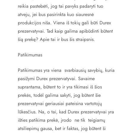
reikia pastebėti, jog tai pavyks padaryti tuo
atveju, jei bus pasirinkta kuo siauresnė
produkcijos niša. Viena iš tokių gali būti Durex
prezervatyvai. Tad kaip galima apibūdinti būtent
šią prekę? Apie tai ir bus šis straipsnis.
Patikimumas
Patikimumas yra viena svarbiausių savybių, kuria
pasižymi Durex prezervatyvai. Savaime
suprantama, būtent to ir yra tikimasi iš šios
prekės, todėl galima sakyti, jog būtent šie
prezervatyvai geriausiai pateisina vartotojų
lūkesčius. Na, o tai, kad Durex prezervatyvai yra
išties patikima prekė, įrodo ne tik teigiamų
atsiliepimų gausa, bet ir faktas, jog būtent ši