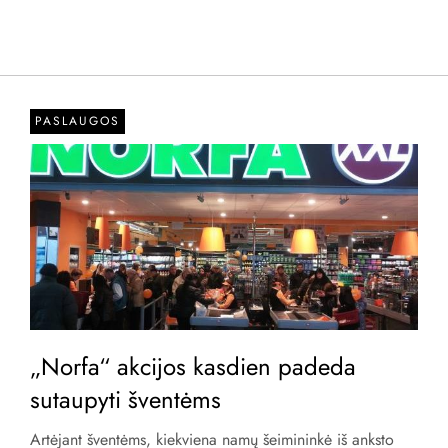
PASLAUGOS
„Norfa“ akcijos kasdien padeda
sutaupyti šventėms
Artėjant šventėms, kiekviena namų šeimininkė iš anksto