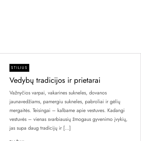
STILIUS
Vedybų tradicijos ir prietarai
Važnyčios varpai, vakarines sukneles, dovanos
jaunavedžiams, pamergiu sukneles, pabroliai ir gėlių
mergaitės. Teisingai – kalbame apie vestuves. Kadangi
vestuvės – vienas svarbiausių žmogaus gyvenimo įvykių,
jas supa daug tradicijų ir […]