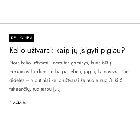
KELIONĖS
Kelio užtvarai: kaip jų įsigyti pigiau?
Nors kelio užtvarai nėra tas gaminys, kuris būtų
perkamas kasdien, reikia pastebėti, jog jų kainos yra išties
didelės – vidutiniai kelio užtvarai kainuoja nuo 3 iki 5
tūkstančių, tuo tarpu […]
PLAČIAU>