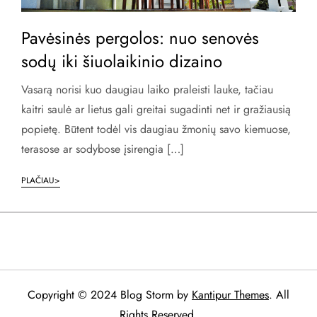
Pavėsinės pergolos: nuo senovės
sodų iki šiuolaikinio dizaino
Vasarą norisi kuo daugiau laiko praleisti lauke, tačiau
kaitri saulė ar lietus gali greitai sugadinti net ir gražiausią
popietę. Būtent todėl vis daugiau žmonių savo kiemuose,
terasose ar sodybose įsirengia […]
PLAČIAU>
Copyright © 2024 Blog Storm by
Kantipur Themes
. All
Rights Reserved.