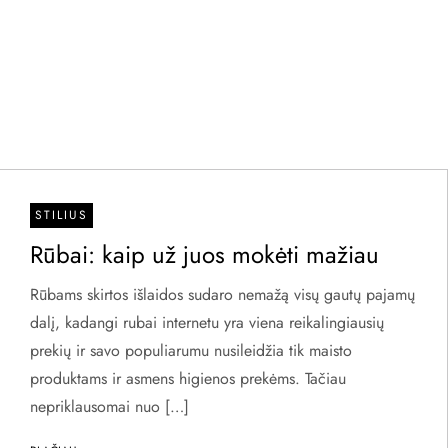
STILIUS
Rūbai: kaip už juos mokėti mažiau
Rūbams skirtos išlaidos sudaro nemažą visų gautų pajamų
dalį, kadangi rubai internetu yra viena reikalingiausių
prekių ir savo populiarumu nusileidžia tik maisto
produktams ir asmens higienos prekėms. Tačiau
nepriklausomai nuo […]