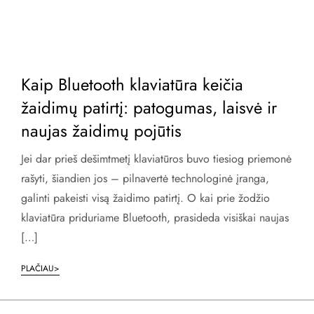
Kaip Bluetooth klaviatūra keičia
žaidimų patirtį: patogumas, laisvė ir
naujas žaidimų pojūtis
Jei dar prieš dešimtmetį klaviatūros buvo tiesiog priemonė
rašyti, šiandien jos – pilnavertė technologinė įranga,
galinti pakeisti visą žaidimo patirtį. O kai prie žodžio
klaviatūra priduriame Bluetooth, prasideda visiškai naujas
[…]
PLAČIAU>