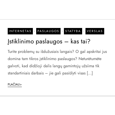
-
-
-
INTERNETAS
PASLAUGOS
STATYBA
VERSLAS
Įstiklinimo paslaugos – kas tai?
Turite problemų su išdužusiais langais? O gal apskritai jus
domina tam tikros įstiklinimo paslaugos? Neturėtumėte
galvoti, kad didžioji dalis langų gamintojų užsiima tik
standartiniais darbais – jie gali pasiūlyti visas […]
PLAČIAU>