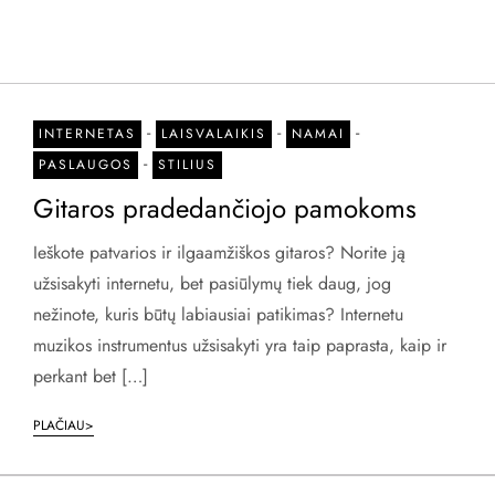
-
-
-
INTERNETAS
LAISVALAIKIS
NAMAI
-
PASLAUGOS
STILIUS
Gitaros pradedančiojo pamokoms
Ieškote patvarios ir ilgaamžiškos gitaros? Norite ją
užsisakyti internetu, bet pasiūlymų tiek daug, jog
nežinote, kuris būtų labiausiai patikimas? Internetu
muzikos instrumentus užsisakyti yra taip paprasta, kaip ir
perkant bet […]
PLAČIAU>