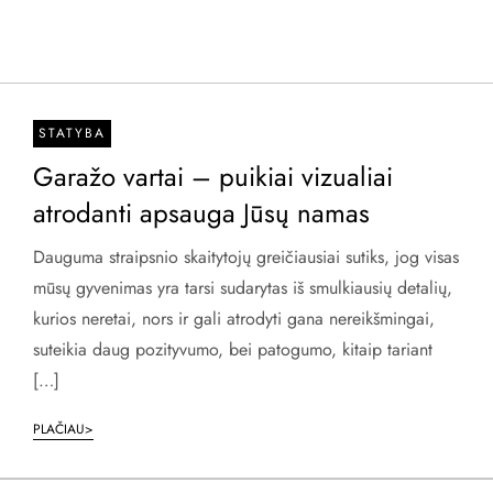
STATYBA
Garažo vartai – puikiai vizualiai
atrodanti apsauga Jūsų namas
Dauguma straipsnio skaitytojų greičiausiai sutiks, jog visas
mūsų gyvenimas yra tarsi sudarytas iš smulkiausių detalių,
kurios neretai, nors ir gali atrodyti gana nereikšmingai,
suteikia daug pozityvumo, bei patogumo, kitaip tariant
[…]
PLAČIAU>