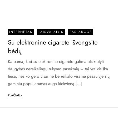
-
-
INTERNETAS
LAISVALAIKIS
PASLAUGOS
Su elektronine cigarete išvengsite
bėdų
Kalbama, kad su elektronine cigarete galima atsikratyti
daugybės nereikalingų rūkymo pasekmių – tai yra visiška
tiesa, nes ko gero visai ne be reikalo visame pasaulyje šių
gaminių populiarumas auga kiekvieną […]
PLAČIAU>