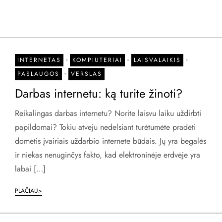
-
-
-
INTERNETAS
KOMPIUTERIAI
LAISVALAIKIS
-
PASLAUGOS
VERSLAS
Darbas internetu: ką turite žinoti?
Reikalingas darbas internetu? Norite laisvu laiku uždirbti
papildomai? Tokiu atveju nedelsiant turėtumėte pradėti
domėtis įvairiais uždarbio internete būdais. Jų yra begalės
ir niekas nenuginčys fakto, kad elektroninėje erdvėje yra
labai […]
PLAČIAU>