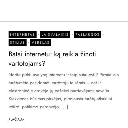
-
-
-
INTERNETAS
LAISVALAIKIS
PASLAUGOS
-
STILIUS
VERSLAS
Batai internetu: ką reikia žinoti
vartotojams?
Norite pirkti avalynę internetu ir taip sutaupyti? Pirmiausia
turėtumėte pasidomėti vartotojų teisėmis – net ir
elektroninėje erdvėje jų pažeisti pardavėjams nevalia.
Kiekvienas būsimas pirkėjas, pirmiausia turėtų atkakliai
ieškoti patikimo pardavėjo, […]
PLAČIAU>