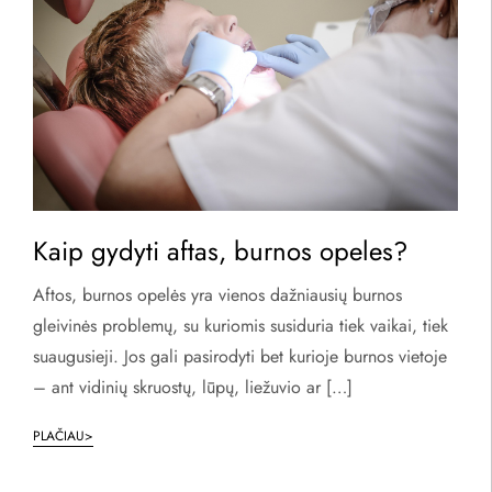
Kaip gydyti aftas, burnos opeles?
Aftos, burnos opelės yra vienos dažniausių burnos
gleivinės problemų, su kuriomis susiduria tiek vaikai, tiek
suaugusieji. Jos gali pasirodyti bet kurioje burnos vietoje
– ant vidinių skruostų, lūpų, liežuvio ar […]
PLAČIAU>