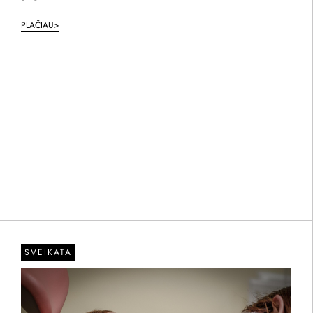
PLAČIAU>
SVEIKATA