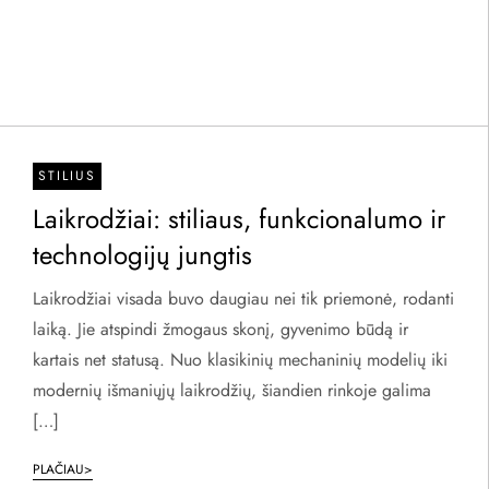
STILIUS
Laikrodžiai: stiliaus, funkcionalumo ir
technologijų jungtis
Laikrodžiai visada buvo daugiau nei tik priemonė, rodanti
laiką. Jie atspindi žmogaus skonį, gyvenimo būdą ir
kartais net statusą. Nuo klasikinių mechaninių modelių iki
modernių išmaniųjų laikrodžių, šiandien rinkoje galima
[…]
PLAČIAU>