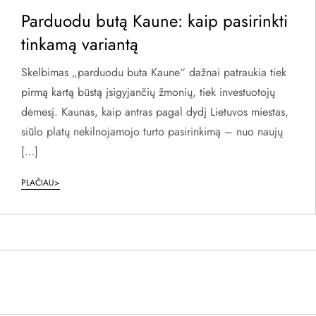
Parduodu butą Kaune: kaip pasirinkti
tinkamą variantą
Skelbimas „parduodu buta Kaune“ dažnai patraukia tiek
pirmą kartą būstą įsigyjančių žmonių, tiek investuotojų
dėmesį. Kaunas, kaip antras pagal dydį Lietuvos miestas,
siūlo platų nekilnojamojo turto pasirinkimą – nuo naujų
[…]
PLAČIAU>
Į