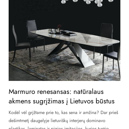
Marmuro renesansas: natūralaus
akmens sugrįžimas į Lietuvos būstus
Kodėl vėl grįžtame prie to, kas sena ir amžina? Dar prieš
dešimtmetį daugelyje lietuviškų interjerų dominavo
plastikas, laminatas ir pigios imitacijos, kurios turėjo