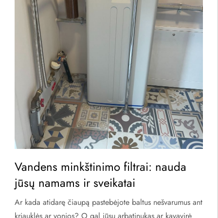
Vandens minkštinimo filtrai: nauda
jūsų namams ir sveikatai
Ar kada atidarę čiaupą pastebėjote baltus nešvarumus ant
kriauklės ar vonios? O gal jūsų arbatinukas ar kavavirė