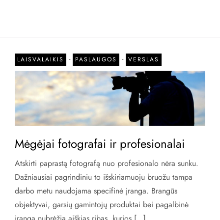
-
-
LAISVALAIKIS
PASLAUGOS
VERSLAS
Mėgėjai fotografai ir profesionalai
Atskirti paprastą fotografą nuo profesionalo nėra sunku.
Dažniausiai pagrindiniu to išskiriamuoju bruožu tampa
darbo metu naudojama specifinė įranga. Brangūs
objektyvai, garsių gamintojų produktai bei pagalbinė
įranga nubrėžia aiškias ribas, kurios […]